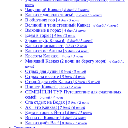
ночей
Чарующий Кавказ |
8 дней / 7 ночей
Кавказ с удовольствием! |
6 дней / 5 ночей
В объятиях гор |
4 дня / 3 ночи
Великий и таинственный Кавказ |
8 дней / 7 ночей
Выходные в горах |
4 дня / 3 ночи
Едем в горы! |
4 дня / 3 ночи
Здравствуй, Кавказ! |
6 дней / 5 ночей
Кавказ приглашает |
3 дня / 2 ночи
Кавказские Альпы |
5 дней / 4 ночи
Красоты Кавказа |
4 дня / 3 ночи
Манящий Кавказ (2 ночи на берегу моря) |
6 дней / 5
ночей
Отдых для души |
6 дней / 5 ночей
Отдых на высоте |
5 дней / 4 ночи
Открой для себя Кавказ |
6 дней / 5 ночей
Привет, Кавказ! |
3 дня / 2 ночи
СЕМЕЙНЫЙ ТУР. Путешествие для счастливых
семей |
5 дней / 4 ночи
Спа отдых на Водах |
3 дня / 2 ночи
Ах - это Кавказ! |
7 дней / 6 ночей
Едем в горы к Йети |
8 дней / 7 ночей
Весна на Кавказе |
5 дней / 4 ночи
Кавказ ждёт Вас! |
8 дней / 7 ночей
Экскурсии