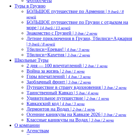
Фотоотчеты
Туры в Грузию
БОЛЬШОЕ путешествие по Армении |
9 дней / 8
ночей
БОЛЬШОЕ путешествие по Грузии с отдыхом на
море |
14 дней / 13 ночей
Знакомство с Грузией |
3 дня / 2 ночи
Летние приключения в Грузии, Тбилиси+Аджария
|
9 дней / 8 ночей
Тбилиси+Ереван! |
4 дня / 3 ночи
Тбилиси+Кахетия |
3 дня / 2 ночи
Школьные Туры
2 дня — 100 впечтатлений |
2 дня / 1 ночи
Война за жизнь |
2 дня / 1 ночи
Горы впечатлений |
4 дня / 3 ночи
Заоблачный фронт |
3 дня / 2 ночи
Путешествие в страну вдохновения |
3 дня / 2 ночи
Таинственный Кавказ |
5 дня / 4 ночи
Удивительное путешествие |
2 дня / 1 ночи
Кавказский код |
4 дня / 3 ночи
Лермонтов на Водах |
2 дня / 1 ночь
Осенние каникулы на Кавказе 2026 |
3 дня / 2 ночи
Классные каникулы на Водах |
3 дня / 2 ночи
О компании
Агенствам