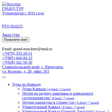
ГРАНД-ТУР
Туроператор с 2011 года
РТО 024225
Заказ тура
Позвоните мне!
Email: grand-tour.kmv@mail.ru
+7(879) 333-20-51
+7(905) 444-94-33
+7(928) 341-50-30
Ставропольский край, г. Пятигорск,
ул. Козлова, д. 28, офис 203
Туры по Кавказу
Душа Кавказа |
6 дней / 5 ночей
Летим на родину шашлыка и кавказского
гостеприимства |
8 дней / 7 ночей
Летние каникулы в стране гор |
8 дней / 7 ночей
Удивительный Кавказ |
8 дней / 7 ночей
Удивительный Кавказ (Горный Дагестан) |
8 дней / 7