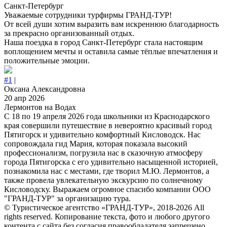
Санкт-Петербург
Уважаемые сотрудники турфирмы ГРАНД-ТУР!
От всей души хотим выразить вам искреннюю благодарность
за прекрасно организованный отдых.
Наша поездка в город Санкт-Петербург стала настоящим
воплощением мечты и оставила самые тёплые впечатления и
положительные эмоции.
#1
|
Оксана Александровна
20 апр 2026
Лермонтов на Водах
С 18 по 19 апреля 2026 года школьники из Краснодарского
края совершили путешествие в невероятно красивый город
Пятигорск и удивительно комфортный Кисловодск. Нас
сопровождала гид Мария, которая показала высокий
профессионализм, погрузила нас в сказочную атмосферу
города Пятигорска с его удивительно насыщенной историей,
познакомила нас с местами, где творил М.Ю. Лермонтов, а
также провела увлекательную экскурсию по солнечному
Кисловодску. Выражаем огромное спасибо компании ООО
"ГРАНД-ТУР" за организацию тура.
© Туристическое агентство «ГРАНД-ТУР», 2018-2026 All
rights reserved. Копирование текста, фото и любого другого
контента с сайта без согласия правообладателя запрещено