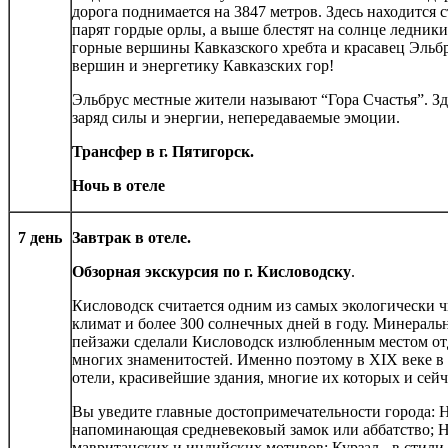
дорога поднимается на 3847 метров. Здесь находится 
парят гордые орлы, а выше блестят на солнце ледни
горные вершины Кавказского хребта и красавец Эльбр
вершин и энергетику Кавказских гор!
Эльбрус местные жители называют “Гора Счастья”. З
заряд силы и энергии, непередаваемые эмоции.
Трансфер в г. Пятигорск.
Ночь в отеле
7 день
Завтрак в отеле.
Обзорная экскурсия по г. Кисловодску
.
Кисловодск считается одним из самых экологически 
климат и более 300 солнечных дней в году. Минераль
пейзажи сделали Кисловодск излюбленным местом отд
многих знаменитостей. Именно поэтому в XIX веке в
отели, красивейшие здания, многие их которых и сей
Вы уведите главные достопримечательности города: На
напоминающая средневековый замок или аббатство; Н
мавританских и индийских мотивов; Курзал - в стили 