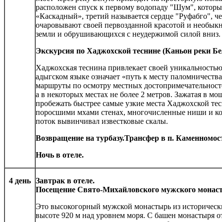
расположен спуск к первому водопаду "Шум", который
«Каскадный», третий называется сердце "Руфабго", 
очаровывают своей первозданной красотой и необык
земли и обрушивающихся с неудержимой силой вниз.
Экскурсия по Хаджохской теснине (Каньон реки Бе
Хаджохская теснина привлекает своей уникальностью 
адыгском языке означает «путь к месту паломничества
маршруты по осмотру местных достопримечательност
а в некоторых местах не более 2 метров. Зажатая в мощ
пробежать быстрее самые узкие места Хаджохской тес
поросшими мхами стенах, многочисленные ниши и ко
поток вывинчивал известковые скалы.
Возвращение на турбазу.Трансфер в п. Каменномос
Ночь в отеле.
4 день
Завтрак в отеле.
Посещение Свято-Михайловского мужского монас
Это высокогорный мужской монастырь из историческ
высоте 920 м над уровнем моря. С башен монастыря 