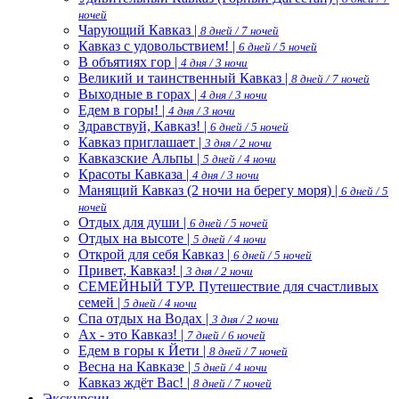
ночей
Чарующий Кавказ |
8 дней / 7 ночей
Кавказ с удовольствием! |
6 дней / 5 ночей
В объятиях гор |
4 дня / 3 ночи
Великий и таинственный Кавказ |
8 дней / 7 ночей
Выходные в горах |
4 дня / 3 ночи
Едем в горы! |
4 дня / 3 ночи
Здравствуй, Кавказ! |
6 дней / 5 ночей
Кавказ приглашает |
3 дня / 2 ночи
Кавказские Альпы |
5 дней / 4 ночи
Красоты Кавказа |
4 дня / 3 ночи
Манящий Кавказ (2 ночи на берегу моря) |
6 дней / 5
ночей
Отдых для души |
6 дней / 5 ночей
Отдых на высоте |
5 дней / 4 ночи
Открой для себя Кавказ |
6 дней / 5 ночей
Привет, Кавказ! |
3 дня / 2 ночи
СЕМЕЙНЫЙ ТУР. Путешествие для счастливых
семей |
5 дней / 4 ночи
Спа отдых на Водах |
3 дня / 2 ночи
Ах - это Кавказ! |
7 дней / 6 ночей
Едем в горы к Йети |
8 дней / 7 ночей
Весна на Кавказе |
5 дней / 4 ночи
Кавказ ждёт Вас! |
8 дней / 7 ночей
Экскурсии