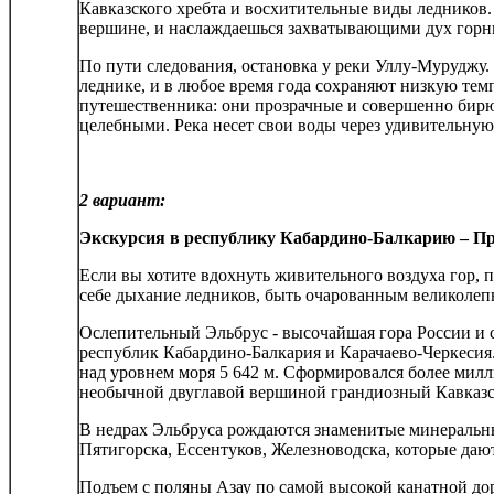
Кавказского хребта и восхитительные виды ледников. 
вершине, и наслаждаешься захватывающими дух горн
По пути следования, остановка у реки Уллу-Муруджу. 
леднике, и в любое время года сохраняют низкую тем
путешественника: они прозрачные и совершенно бирю
целебными. Река несет свои воды через удивительну
2 вариант:
Экскурсия в республику Кабардино-Балкарию – Пр
Если вы хотите вдохнуть живительного воздуха гор, 
себе дыхание ледников, быть очарованным великоле
Ослепительный Эльбрус - высочайшая гора России и
республик Кабардино-Балкария и Карачаево-Черкесия.
над уровнем моря 5 642 м. Сформировался более милли
необычной двуглавой вершиной грандиозный Кавказс
В недрах Эльбруса рождаются знаменитые минеральн
Пятигорска, Ессентуков, Железноводска, которые даю
Подъем с поляны Азау по самой высокой канатной дор