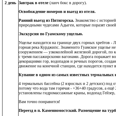
2 день
Завтрак в отеле
(ланч бокс в дорогу).
Освобождение номеров и выезд из отеля.
Ранний выезд из Пятигорска.
Знакомство с историей
природными чудесами Адыгеи, которые поразят своей
Экскурсия по Гуамскому ущелью.
Ущелье находится на границе двух горных хребтов - Л
горная река Курджипс. Знаменито Гуамское ущелье не
сооружением — узкоколейной железной дорогой, по к
с тремя пассажирскими вагонами. Дорога поражает 
декорациями гор, водопадов и речных порогов, созда
движение на конечной станции, где находится пункт 
Купание в одном из самых известных термальны
4 термальных бассейна (2 взрослых и 2 детских) под 
потому что вода там горячая - +36+40 градусов, а ещ
установлены гидромассажные краны, водопад Гейзер,
Вам точно понравится!
Переезд в п. Каменномостский. Размещение на турб