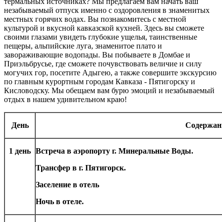
термальных источниках? Мы предлагаем вам начать ваш
незабываемый отпуск именно с оздоровления в знаменитых
местных горячих водах. Вы познакомитесь с местной
культурой и вкусной кавказской кухней. Здесь вы сможете
своими глазами увидеть глубокие ущелья, таинственные
пещеры, альпийские луга, знаменитое плато и
завораживающие водопады. Вы побываете в Домбае и
Приэльбрусье, где сможете почувствовать величие и силу
могучих гор, посетите Адыгею, а также совершите экскурсию
по главным курортным городам Кавказа - Пятигорску и
Кисловодску. Мы обещаем вам бурю эмоций и незабываемый
отдых в нашем удивительном краю!
День
Содержан
1 день
Встреча в аэропорту г. Минеральные Воды.
Трансфер в г. Пятигорск.
Заселение в отель
Ночь в отеле.