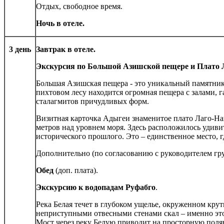
Отдых, свободное время.
Ночь в отеле.
3 день
Завтрак в отеле.
Экскурсия по Большой Азишской пещере и Плато 
Большая Азишская пещера - это уникальный памятник 
пихтовом лесу находится огромная пещера с залами, 
сталагмитов причудливых форм.
Визитная карточка Адыгеи знаменитое плато Лаго-На
метров над уровнем моря. Здесь расположилось удиви
исторического прошлого. Это – единственное место, гд
Дополнительно (по согласованию с руководителем гр
Обед
(доп. плата).
Экскурсию к водопадам Руфабго
.
Река Белая течет в глубоком ущелье, окруженном кру
неприступными отвесными стенами скал – именно это
Мост через реку Белую приводит на просторную поля