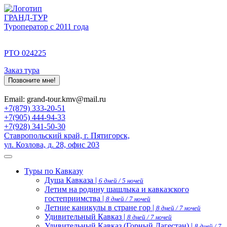
ГРАНД-ТУР
Туроператор с 2011 года
РТО 024225
Заказ тура
Позвоните мне!
Email: grand-tour.kmv@mail.ru
+7(879) 333-20-51
+7(905) 444-94-33
+7(928) 341-50-30
Ставропольский край, г. Пятигорск,
ул. Козлова, д. 28, офис 203
Туры по Кавказу
Душа Кавказа |
6 дней / 5 ночей
Летим на родину шашлыка и кавказского
гостеприимства |
8 дней / 7 ночей
Летние каникулы в стране гор |
8 дней / 7 ночей
Удивительный Кавказ |
8 дней / 7 ночей
Удивительный Кавказ (Горный Дагестан) |
8 дней / 7