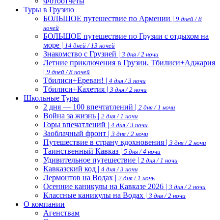
Фотоотчеты
Туры в Грузию
БОЛЬШОЕ путешествие по Армении |
9 дней / 8
ночей
БОЛЬШОЕ путешествие по Грузии с отдыхом на
море |
14 дней / 13 ночей
Знакомство с Грузией |
3 дня / 2 ночи
Летние приключения в Грузии, Тбилиси+Аджария
|
9 дней / 8 ночей
Тбилиси+Ереван! |
4 дня / 3 ночи
Тбилиси+Кахетия |
3 дня / 2 ночи
Школьные Туры
2 дня — 100 впечтатлений |
2 дня / 1 ночи
Война за жизнь |
2 дня / 1 ночи
Горы впечатлений |
4 дня / 3 ночи
Заоблачный фронт |
3 дня / 2 ночи
Путешествие в страну вдохновения |
3 дня / 2 ночи
Таинственный Кавказ |
5 дня / 4 ночи
Удивительное путешествие |
2 дня / 1 ночи
Кавказский код |
4 дня / 3 ночи
Лермонтов на Водах |
2 дня / 1 ночь
Осенние каникулы на Кавказе 2026 |
3 дня / 2 ночи
Классные каникулы на Водах |
3 дня / 2 ночи
О компании
Агенствам