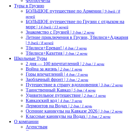
Фотоотчеты
Туры в Грузию
БОЛЬШОЕ путешествие по Армении |
9 дней / 8
ночей
БОЛЬШОЕ путешествие по Грузии с отдыхом на
море |
14 дней / 13 ночей
Знакомство с Грузией |
3 дня / 2 ночи
Летние приключения в Грузии, Тбилиси+Аджария
|
9 дней / 8 ночей
Тбилиси+Ереван! |
4 дня / 3 ночи
Тбилиси+Кахетия |
3 дня / 2 ночи
Школьные Туры
2 дня — 100 впечтатлений |
2 дня / 1 ночи
Война за жизнь |
2 дня / 1 ночи
Горы впечатлений |
4 дня / 3 ночи
Заоблачный фронт |
3 дня / 2 ночи
Путешествие в страну вдохновения |
3 дня / 2 ночи
Таинственный Кавказ |
5 дня / 4 ночи
Удивительное путешествие |
2 дня / 1 ночи
Кавказский код |
4 дня / 3 ночи
Лермонтов на Водах |
2 дня / 1 ночь
Осенние каникулы на Кавказе 2026 |
3 дня / 2 ночи
Классные каникулы на Водах |
3 дня / 2 ночи
О компании
Агенствам