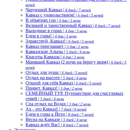
ночей
Чарующий Кавказ |
8 дней / 7 ночей
Кавказ с удовольствием! |
6 дней / 5 ночей
В объятиях гор |
4 дня / 3 ночи
Великий и таинственный Кавказ |
8 дней / 7 ночей
Выходные в горах |
4 дня / 3 ночи
Едем в горы! |
4 дня / 3 ночи
Здравствуй, Кавказ! |
6 дней / 5 ночей
Кавказ приглашает |
3 дня / 2 ночи
Кавказские Альпы |
5 дней / 4 ночи
Красоты Кавказа |
4 дня / 3 ночи
Манящий Кавказ (2 ночи на берегу моря) |
6 дней / 5
ночей
Отдых для души |
6 дней / 5 ночей
Отдых на высоте |
5 дней / 4 ночи
Открой для себя Кавказ |
6 дней / 5 ночей
Привет, Кавказ! |
3 дня / 2 ночи
СЕМЕЙНЫЙ ТУР. Путешествие для счастливых
семей |
5 дней / 4 ночи
Спа отдых на Водах |
3 дня / 2 ночи
Ах - это Кавказ! |
7 дней / 6 ночей
Едем в горы к Йети |
8 дней / 7 ночей
Весна на Кавказе |
5 дней / 4 ночи
Кавказ ждёт Вас! |
8 дней / 7 ночей
Экскурсии