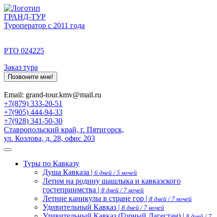
ГРАНД-ТУР
Туроператор с 2011 года
РТО 024225
Заказ тура
Позвоните мне!
Email: grand-tour.kmv@mail.ru
+7(879) 333-20-51
+7(905) 444-94-33
+7(928) 341-50-30
Ставропольский край, г. Пятигорск,
ул. Козлова, д. 28, офис 203
Туры по Кавказу
Душа Кавказа |
6 дней / 5 ночей
Летим на родину шашлыка и кавказского
гостеприимства |
8 дней / 7 ночей
Летние каникулы в стране гор |
8 дней / 7 ночей
Удивительный Кавказ |
8 дней / 7 ночей
Удивительный Кавказ (Горный Дагестан) |
8 дней / 7