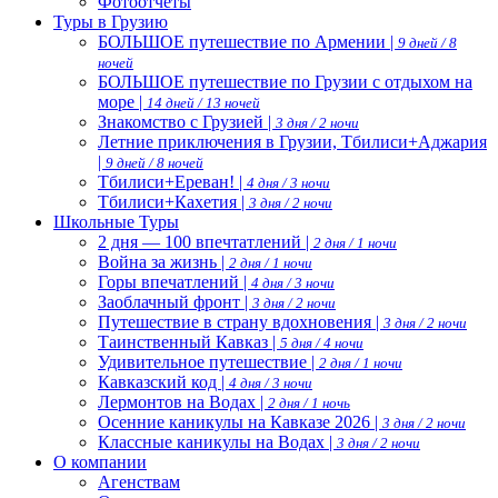
Фотоотчеты
Туры в Грузию
БОЛЬШОЕ путешествие по Армении |
9 дней / 8
ночей
БОЛЬШОЕ путешествие по Грузии с отдыхом на
море |
14 дней / 13 ночей
Знакомство с Грузией |
3 дня / 2 ночи
Летние приключения в Грузии, Тбилиси+Аджария
|
9 дней / 8 ночей
Тбилиси+Ереван! |
4 дня / 3 ночи
Тбилиси+Кахетия |
3 дня / 2 ночи
Школьные Туры
2 дня — 100 впечтатлений |
2 дня / 1 ночи
Война за жизнь |
2 дня / 1 ночи
Горы впечатлений |
4 дня / 3 ночи
Заоблачный фронт |
3 дня / 2 ночи
Путешествие в страну вдохновения |
3 дня / 2 ночи
Таинственный Кавказ |
5 дня / 4 ночи
Удивительное путешествие |
2 дня / 1 ночи
Кавказский код |
4 дня / 3 ночи
Лермонтов на Водах |
2 дня / 1 ночь
Осенние каникулы на Кавказе 2026 |
3 дня / 2 ночи
Классные каникулы на Водах |
3 дня / 2 ночи
О компании
Агенствам