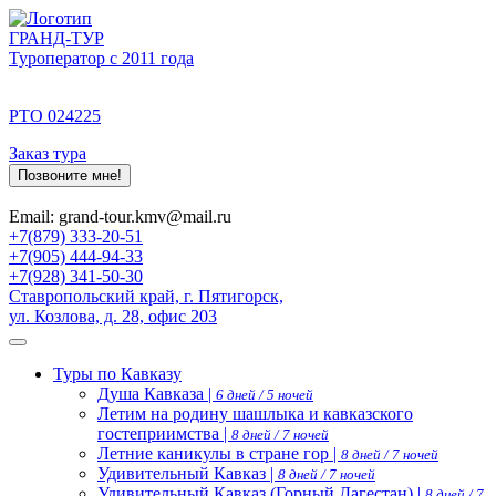
ГРАНД-ТУР
Туроператор с 2011 года
РТО 024225
Заказ тура
Позвоните мне!
Email: grand-tour.kmv@mail.ru
+7(879) 333-20-51
+7(905) 444-94-33
+7(928) 341-50-30
Ставропольский край, г. Пятигорск,
ул. Козлова, д. 28, офис 203
Туры по Кавказу
Душа Кавказа |
6 дней / 5 ночей
Летим на родину шашлыка и кавказского
гостеприимства |
8 дней / 7 ночей
Летние каникулы в стране гор |
8 дней / 7 ночей
Удивительный Кавказ |
8 дней / 7 ночей
Удивительный Кавказ (Горный Дагестан) |
8 дней / 7