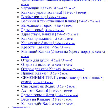
ночей
Чарующий Кавказ |
8 дней / 7 ночей
Кавказ с удовольствием! |
6 дней / 5 ночей
В объятиях гор |
4 дня / 3 ночи
Великий и таинственный Кавказ |
8 дней / 7 ночей
Выходные в горах |
4 дня / 3 ночи
Едем в горы! |
4 дня / 3 ночи
Здравствуй, Кавказ! |
6 дней / 5 ночей
Кавказ приглашает |
3 дня / 2 ночи
Кавказские Альпы |
5 дней / 4 ночи
Красоты Кавказа |
4 дня / 3 ночи
Манящий Кавказ (2 ночи на берегу моря) |
6 дней / 5
ночей
Отдых для души |
6 дней / 5 ночей
Отдых на высоте |
5 дней / 4 ночи
Открой для себя Кавказ |
6 дней / 5 ночей
Привет, Кавказ! |
3 дня / 2 ночи
СЕМЕЙНЫЙ ТУР. Путешествие для счастливых
семей |
5 дней / 4 ночи
Спа отдых на Водах |
3 дня / 2 ночи
Ах - это Кавказ! |
7 дней / 6 ночей
Едем в горы к Йети |
8 дней / 7 ночей
Весна на Кавказе |
5 дней / 4 ночи
Кавказ ждёт Вас! |
8 дней / 7 ночей
Экскурсии