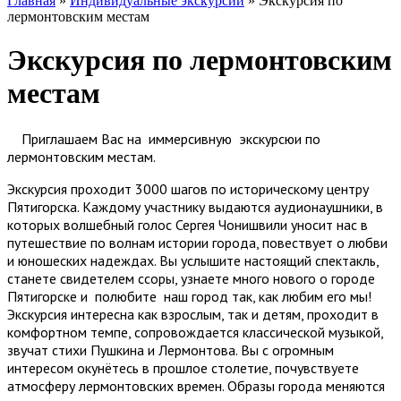
Главная
»
Индивидуальные экскурсии
»
Экскурсия по
лермонтовским местам
Экскурсия по лермонтовским
местам
П
риглашаем Вас на иммерсивную экскурсюи по
лермонтовским местам.
Экскурсия проходит 3000 шагов по историческому центру
Пятигорска. Каждому участнику выдаются аудионаушники, в
которых волшебный голос Сергея Чонишвили уносит нас в
путешествие по волнам истории города, повествует о любви
и юношеских надеждах. Вы услышите настоящий спектакль,
станете свидетелем ссоры, узнаете много нового о городе
Пятигорске
и полюбите
наш город так, как любим его мы!
Экскурсия интересна как взрослым, так и детям, проходит в
комфортном темпе, сопровождается классической музыкой,
звучат стихи Пушкина и Лермонтова. Вы с огромным
интересом окунётесь в прошлое столетие, почувствуете
атмосферу лермонтовских времен. Образы города меняются