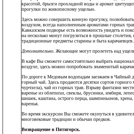
красотой, брызги прохладной воды и аромат цветущи
прогулки по живописному ущелью.
Здесь можно совершить конную прогулку, полюбоват
воздухом, всегда наполненным ароматами горных тра
Кавказском подворье есть возможность увидеть и по
на несколько минут погрузиться в прошлые столетия,
традиционные предметы старины и быта карачаевцев.
Дополнительно
. Желающие могут пролететь над ущель
В кафе Вы сможете самостоятельно выбрать национа
воздухе, здесь можно попробовать знаменитый карача
По дороге к Медовым водопадам заезжаем в Чайный д
горный чай. Здесь продаются десятки сортов горного м
чурчхела), чай из горных трав. Взрыву фантазии мест
варенье из облепихи, свеклы, брусники, имбиря, лепес
шишек, каштана, острого перца, шампиньонов, хрена, 
варенья.
Во время экскурсии Вы сможете окунуться в удивите
многовековые традиции и обычаи предков.
Возвращение в Пятигорск.