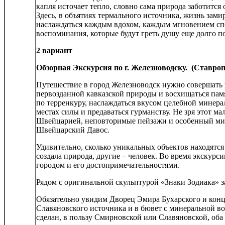
капля источает тепло, словно сама природа заботится 
Здесь, в объятиях термального источника, жизнь зами
наслаждаться каждым вдохом, каждым мгновением сп
воспоминания, которые будут греть душу еще долго п
2 вариант
Обзорная Экскурсия по г. Железноводску. (Ставроп
Путешествие в город Железноводск нужно совершать в
первозданной кавказской природы и восхищаться па
по терренкуру, наслаждаться вкусом целебной минера
местах силы и предаваться гурманству. Не зря этот м
Швейцарией, неповторимые пейзажи и особенный ми
Швейцарский Давос.
Удивительно, сколько уникальных объектов находятся
создала природа, другие – человек. Во время экскур
городом и его достопримечательностями.
Рядом с оригинальной скульптурой «Знаки Зодиака» з
Обязательно увидим Дворец Эмира Бухарского и конц
Славяновского источника и в бювет с минеральной в
сделан, в пользу Смирновской или Славяновской, об