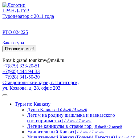
ГРАНД-ТУР
Туроператор с 2011 года
РТО 024225
Заказ тура
Позвоните мне!
Email: grand-tour.kmv@mail.ru
+7(879) 333-20-51
+7(905) 444-94-33
+7(928) 341-50-30
Ставропольский край, г. Пятигорск,
ул. Козлова, д. 28, офис 203
Туры по Кавказу
Душа Кавказа |
6 дней / 5 ночей
Летим на родину шашлыка и кавказского
гостеприимства |
8 дней / 7 ночей
Летние каникулы в стране гор |
8 дней / 7 ночей
Удивительный Кавказ |
8 дней / 7 ночей
Удивительный Кавказ (Горный Дагестан) |
8 дней / 7