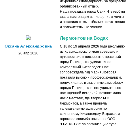
искреннюю благодарность за прекрасно
организованный отдых.
Наша поездка в город Санкт-Петербург
стала настоящим воплощением мечты
и оставила самые тёплые впечатления
и положительные эмоции.
Лермонтов на Водах
Оксана Александровна
С 18 по 19 апреля 2026 года школьники
из Краснодарского края совершили
20 апр 2026
путешествие в невероятно красивый
город Пятигорск и удивительно
комфортный Кисловодск. Нас
сопровождала гид Мария, которая
показала высокий профессионализм,
погрузила нас в сказочную атмосферу
города Пятигорска с его удивительно
насыщенной историей, познакомила
нас с местами, где творил М.Ю.
Лермонтов, а также провела
увлекательную экскурсию по
солнечному Кисловодску. Выражаем
огромное спасибо компании ООО
"ГРАНД-ТУР" за организацию тура.