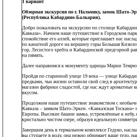
1 вариант
Обзорная экскурсия по г. Нальчику, замок Шато-Э
(Республика Кабардино-Балкария).
Добро пожаловать на экскурсию по столице Кабарди
Кавказа». Начнем наше путешествие в Городском парк
спокойствие его аллей, которые приглашает нас нас
по канатной дороге на вершину горы Большая Кизило
гор, Лесистого хребта и Кабардинской предгорной ра
на пямять.
Далее направимся к монументу царицы Марии Темрюк
Пройдя по старинной улице 19 века — улице Кабарди
предками, чьи жизни оставили свой след в архитектур
магазин фабрики сладостей, где нас ждут ароматные 
вкусом.
Продолжим наше путешествие знакомством с необычн
Кавказа – замком Шато-Эркен. «Кавказская Тоскана»
Европы. Высокие башни замка, устремлённые к небу, с
кристально чистом озере, образуя идеальную симметр
Завершим день в термальном комплексе Гедуко, насл
вы ступаете в воду, она нежно обнимает ваше тело, 