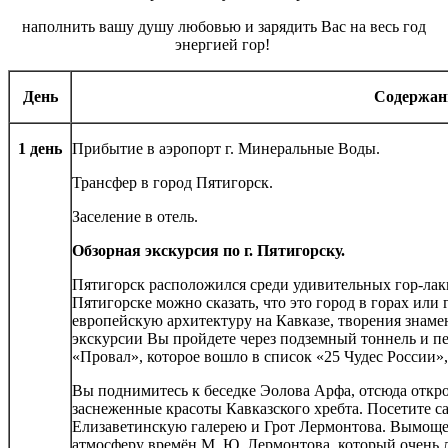
наполнить вашу душу любовью и зарядить Вас на весь год
энергией гор!
День
Содержан
1 день
Прибытие в аэропорт г. Минеральные Воды.
Трансфер в город Пятигорск.
Заселение в отель.
Обзорная экскурсия по г. Пятигорску.
Пятигорск расположился среди удивительных гор-ла
Пятигорске можно сказать, что это город в горах или
европейскую архитектуру на Кавказе, творения знам
экскурсии Вы пройдете через подземный тоннель и п
«Провал», которое вошло в список «25 Чудес России»,
Вы поднимитесь к беседке Эолова Арфа, отсюда откр
заснеженные красоты Кавказского хребта. Посетите с
Елизаветинскую галерею и Грот Лермонтова. Вымоще
атмосферу времён М. Ю. Лермонтова, который очень 