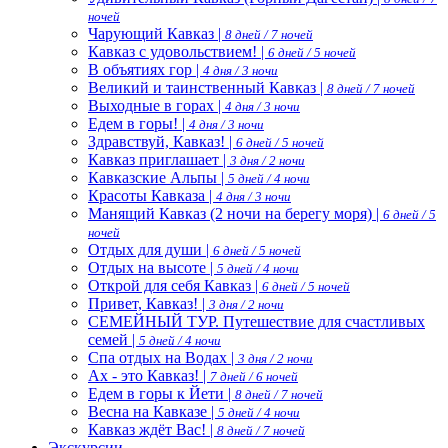
ночей
Чарующий Кавказ |
8 дней / 7 ночей
Кавказ с удовольствием! |
6 дней / 5 ночей
В объятиях гор |
4 дня / 3 ночи
Великий и таинственный Кавказ |
8 дней / 7 ночей
Выходные в горах |
4 дня / 3 ночи
Едем в горы! |
4 дня / 3 ночи
Здравствуй, Кавказ! |
6 дней / 5 ночей
Кавказ приглашает |
3 дня / 2 ночи
Кавказские Альпы |
5 дней / 4 ночи
Красоты Кавказа |
4 дня / 3 ночи
Манящий Кавказ (2 ночи на берегу моря) |
6 дней / 5
ночей
Отдых для души |
6 дней / 5 ночей
Отдых на высоте |
5 дней / 4 ночи
Открой для себя Кавказ |
6 дней / 5 ночей
Привет, Кавказ! |
3 дня / 2 ночи
СЕМЕЙНЫЙ ТУР. Путешествие для счастливых
семей |
5 дней / 4 ночи
Спа отдых на Водах |
3 дня / 2 ночи
Ах - это Кавказ! |
7 дней / 6 ночей
Едем в горы к Йети |
8 дней / 7 ночей
Весна на Кавказе |
5 дней / 4 ночи
Кавказ ждёт Вас! |
8 дней / 7 ночей
Экскурсии