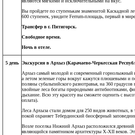
являются мягкими и исключительными на вкус.
Вы пройдете по ступенькам знаменитой Каскадной ле
600 ступенек, увидите Ferrum-площадь, первый в мир
Трансфер в г. Пятигорск.
Свободное время.
Ночь в отеле.
5 день
Экскурсия в Архыз
(Карачаево-Черкесская Республ
Архыз самый молодой и современный горнолыжный кур
а летом зеленые горы вокруг кажутся плюшевыми и пе
поляны субальпийского разнотравья, на 360 градусо
хвойные леса богаты природными антибиотиками, фит
дыхание. Всю эту красоту вы сможете оценить с высо
оплата).
Леса Архыза стали домом для 250 видов животных, в т
покой охраняет Тебердинский биосферный заповедни
Возле поселка Нижний Архыз расположился древний
являющийся памятником архитектуры X-XII веков. Эт