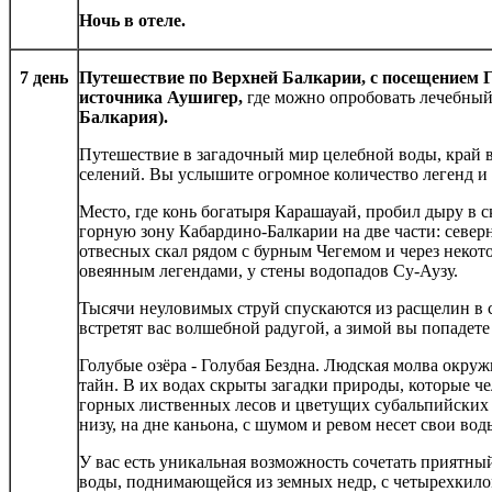
Ночь в отеле.
7 день
Путешествие по Верхней Балкарии, с посещением Г
источника Аушигер,
где можно опробовать лечебный
Балкария).
Путешествие в загадочный мир целебной воды, край 
селений. Вы услышите огромное количество легенд и
Место, где конь богатыря Карашауай, пробил дыру в с
горную зону Кабардино-Балкарии на две части: севе
отвесных скал рядом с бурным Чегемом и через некот
овеянным легендами, у стены водопадов Су-Аузу.
Тысячи неуловимых струй спускаются из расщелин в с
встретят вас волшебной радугой, а зимой вы попадете
Голубые озёра - Голубая Бездна. Людская молва окруж
тайн. В их водах скрыты загадки природы, которые че
горных лиственных лесов и цветущих субальпийских 
низу, на дне каньона, с шумом и ревом несет свои во
У вас есть уникальная возможность сочетать приятны
воды, поднимающейся из земных недр, с четырехкило