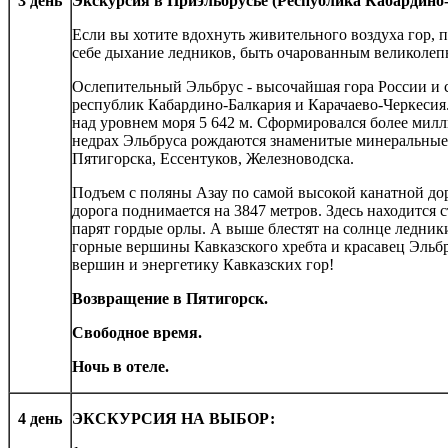
3 день
Экскурсия в Приэльбрусье (Республика Кабардино
Если вы хотите вдохнуть живительного воздуха гор, 
себе дыхание ледников, быть очарованным великоле
Ослепительный Эльбрус - высочайшая гора России и
республик Кабардино-Балкария и Карачаево-Черкесия.
над уровнем моря 5 642 м. Сформировался более милл
недрах Эльбруса рождаются знаменитые минеральные
Пятигорска, Ессентуков, Железноводска.
Подъем с поляны Азау по самой высокой канатной дор
дорога поднимается на 3847 метров. Здесь находится 
парят гордые орлы. А выше блестят на солнце ледни
горные вершины Кавказского хребта и красавец Эльбр
вершин и энергетику Кавказских гор!
Возвращение в Пятигорск.
Свободное время.
Ночь в отеле.
4 день
ЭКСКУРСИЯ НА ВЫБОР: