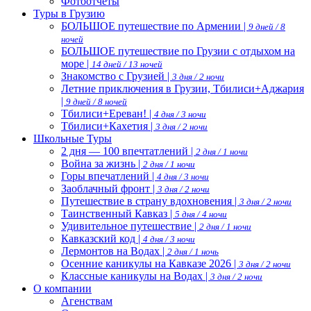
Фотоотчеты
Туры в Грузию
БОЛЬШОЕ путешествие по Армении |
9 дней / 8
ночей
БОЛЬШОЕ путешествие по Грузии с отдыхом на
море |
14 дней / 13 ночей
Знакомство с Грузией |
3 дня / 2 ночи
Летние приключения в Грузии, Тбилиси+Аджария
|
9 дней / 8 ночей
Тбилиси+Ереван! |
4 дня / 3 ночи
Тбилиси+Кахетия |
3 дня / 2 ночи
Школьные Туры
2 дня — 100 впечтатлений |
2 дня / 1 ночи
Война за жизнь |
2 дня / 1 ночи
Горы впечатлений |
4 дня / 3 ночи
Заоблачный фронт |
3 дня / 2 ночи
Путешествие в страну вдохновения |
3 дня / 2 ночи
Таинственный Кавказ |
5 дня / 4 ночи
Удивительное путешествие |
2 дня / 1 ночи
Кавказский код |
4 дня / 3 ночи
Лермонтов на Водах |
2 дня / 1 ночь
Осенние каникулы на Кавказе 2026 |
3 дня / 2 ночи
Классные каникулы на Водах |
3 дня / 2 ночи
О компании
Агенствам