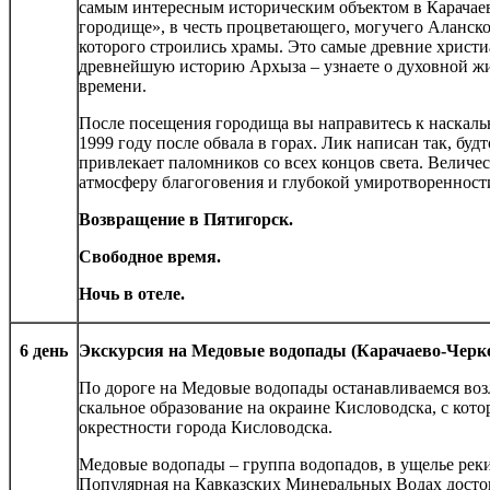
самым интересным историческим объектом в Карачаев
городище», в честь процветающего, могучего Аланског
которого строились храмы. Это самые древние христи
древнейшую историю Архыза – узнаете о духовной жи
времени.
После посещения городища вы направитесь к наскаль
1999 году после обвала в горах. Лик написан так, буд
привлекает паломников со всех концов света. Величе
атмосферу благоговения и глубокой умиротворенност
Возвращение в Пятигорск.
Свободное время.
Ночь в отеле.
6 день
Экскурсия на Медовые водопады (Карачаево-Черке
По дороге на Медовые водопады останавливаемся воз
скальное образование на окраине Кисловодска, с кот
окрестности города Кисловодска.
Медовые водопады – группа водопадов, в ущелье рек
Популярная на Кавказских Минеральных Водах досто