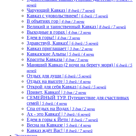
ночей
Чарующий Кавказ |
8 дней / 7 ночей
Кавказ с удовольствием! |
6 дней / 5 ночей
В объятиях гор |
4 дня / 3 ночи
Великий и таинственный Кавказ |
8 дней / 7 ночей
Выходные в горах |
4 дня / 3 ночи
Едем в горы! |
4 дня / 3 ночи
Здравствуй, Кавказ! |
6 дней / 5 ночей
Кавказ приглашает |
3 дня / 2 ночи
Кавказские Альпы |
5 дней / 4 ночи
Красоты Кавказа |
4 дня / 3 ночи
Манящий Кавказ (2 ночи на берегу моря) |
6 дней / 5
ночей
Отдых для души |
6 дней / 5 ночей
Отдых на высоте |
5 дней / 4 ночи
Открой для себя Кавказ |
6 дней / 5 ночей
Привет, Кавказ! |
3 дня / 2 ночи
СЕМЕЙНЫЙ ТУР. Путешествие для счастливых
семей |
5 дней / 4 ночи
Спа отдых на Водах |
3 дня / 2 ночи
Ах - это Кавказ! |
7 дней / 6 ночей
Едем в горы к Йети |
8 дней / 7 ночей
Весна на Кавказе |
5 дней / 4 ночи
Кавказ ждёт Вас! |
8 дней / 7 ночей
Экскурсии