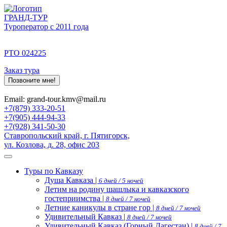
ГРАНД-ТУР
Туроператор с 2011 года
РТО 024225
Заказ тура
Позвоните мне!
Email: grand-tour.kmv@mail.ru
+7(879) 333-20-51
+7(905) 444-94-33
+7(928) 341-50-30
Ставропольский край, г. Пятигорск,
ул. Козлова, д. 28, офис 203
Туры по Кавказу
Душа Кавказа |
6 дней / 5 ночей
Летим на родину шашлыка и кавказского
гостеприимства |
8 дней / 7 ночей
Летние каникулы в стране гор |
8 дней / 7 ночей
Удивительный Кавказ |
8 дней / 7 ночей
Удивительный Кавказ (Горный Дагестан) |
8 дней / 7