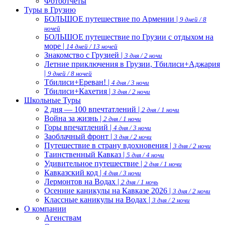
Фотоотчеты
Туры в Грузию
БОЛЬШОЕ путешествие по Армении |
9 дней / 8
ночей
БОЛЬШОЕ путешествие по Грузии с отдыхом на
море |
14 дней / 13 ночей
Знакомство с Грузией |
3 дня / 2 ночи
Летние приключения в Грузии, Тбилиси+Аджария
|
9 дней / 8 ночей
Тбилиси+Ереван! |
4 дня / 3 ночи
Тбилиси+Кахетия |
3 дня / 2 ночи
Школьные Туры
2 дня — 100 впечтатлений |
2 дня / 1 ночи
Война за жизнь |
2 дня / 1 ночи
Горы впечатлений |
4 дня / 3 ночи
Заоблачный фронт |
3 дня / 2 ночи
Путешествие в страну вдохновения |
3 дня / 2 ночи
Таинственный Кавказ |
5 дня / 4 ночи
Удивительное путешествие |
2 дня / 1 ночи
Кавказский код |
4 дня / 3 ночи
Лермонтов на Водах |
2 дня / 1 ночь
Осенние каникулы на Кавказе 2026 |
3 дня / 2 ночи
Классные каникулы на Водах |
3 дня / 2 ночи
О компании
Агенствам