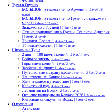
Фотоотчеты
Туры в Грузию
БОЛЬШОЕ путешествие по Армении |
9 дней / 8
ночей
БОЛЬШОЕ путешествие по Грузии с отдыхом на
море |
14 дней / 13 ночей
Знакомство с Грузией |
3 дня / 2 ночи
Летние приключения в Грузии, Тбилиси+Аджария
|
9 дней / 8 ночей
Тбилиси+Ереван! |
4 дня / 3 ночи
Тбилиси+Кахетия |
3 дня / 2 ночи
Школьные Туры
2 дня — 100 впечтатлений |
2 дня / 1 ночи
Война за жизнь |
2 дня / 1 ночи
Горы впечатлений |
4 дня / 3 ночи
Заоблачный фронт |
3 дня / 2 ночи
Путешествие в страну вдохновения |
3 дня / 2 ночи
Таинственный Кавказ |
5 дня / 4 ночи
Удивительное путешествие |
2 дня / 1 ночи
Кавказский код |
4 дня / 3 ночи
Лермонтов на Водах |
2 дня / 1 ночь
Осенние каникулы на Кавказе 2026 |
3 дня / 2 ночи
Классные каникулы на Водах |
3 дня / 2 ночи
О компании
Агенствам