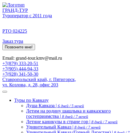
ГРАНД-ТУР
Туроператор с 2011 года
РТО 024225
Заказ тура
Позвоните мне!
Email: grand-tour.kmv@mail.ru
+7(879) 333-20-51
+7(905) 444-94-33
+7(928) 341-50-30
Ставропольский край, г. Пятигорск,
ул. Козлова, д. 28, офис 203
Туры по Кавказу
Душа Кавказа |
6 дней / 5 ночей
Летим на родину шашлыка и кавказского
гостеприимства |
8 дней / 7 ночей
Летние каникулы в стране гор |
8 дней / 7 ночей
Удивительный Кавказ |
8 дней / 7 ночей
Удивительный Кавказ (Горный Дагестан) |
8 дней / 7