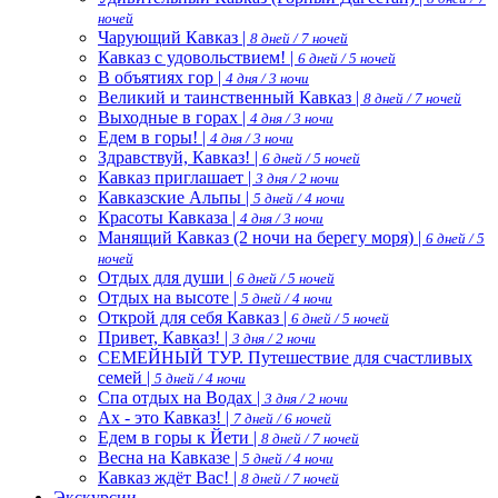
ночей
Чарующий Кавказ |
8 дней / 7 ночей
Кавказ с удовольствием! |
6 дней / 5 ночей
В объятиях гор |
4 дня / 3 ночи
Великий и таинственный Кавказ |
8 дней / 7 ночей
Выходные в горах |
4 дня / 3 ночи
Едем в горы! |
4 дня / 3 ночи
Здравствуй, Кавказ! |
6 дней / 5 ночей
Кавказ приглашает |
3 дня / 2 ночи
Кавказские Альпы |
5 дней / 4 ночи
Красоты Кавказа |
4 дня / 3 ночи
Манящий Кавказ (2 ночи на берегу моря) |
6 дней / 5
ночей
Отдых для души |
6 дней / 5 ночей
Отдых на высоте |
5 дней / 4 ночи
Открой для себя Кавказ |
6 дней / 5 ночей
Привет, Кавказ! |
3 дня / 2 ночи
СЕМЕЙНЫЙ ТУР. Путешествие для счастливых
семей |
5 дней / 4 ночи
Спа отдых на Водах |
3 дня / 2 ночи
Ах - это Кавказ! |
7 дней / 6 ночей
Едем в горы к Йети |
8 дней / 7 ночей
Весна на Кавказе |
5 дней / 4 ночи
Кавказ ждёт Вас! |
8 дней / 7 ночей
Экскурсии