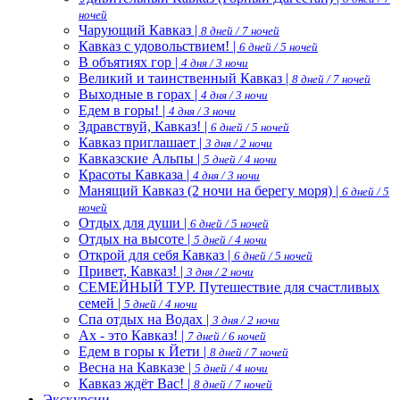
ночей
Чарующий Кавказ |
8 дней / 7 ночей
Кавказ с удовольствием! |
6 дней / 5 ночей
В объятиях гор |
4 дня / 3 ночи
Великий и таинственный Кавказ |
8 дней / 7 ночей
Выходные в горах |
4 дня / 3 ночи
Едем в горы! |
4 дня / 3 ночи
Здравствуй, Кавказ! |
6 дней / 5 ночей
Кавказ приглашает |
3 дня / 2 ночи
Кавказские Альпы |
5 дней / 4 ночи
Красоты Кавказа |
4 дня / 3 ночи
Манящий Кавказ (2 ночи на берегу моря) |
6 дней / 5
ночей
Отдых для души |
6 дней / 5 ночей
Отдых на высоте |
5 дней / 4 ночи
Открой для себя Кавказ |
6 дней / 5 ночей
Привет, Кавказ! |
3 дня / 2 ночи
СЕМЕЙНЫЙ ТУР. Путешествие для счастливых
семей |
5 дней / 4 ночи
Спа отдых на Водах |
3 дня / 2 ночи
Ах - это Кавказ! |
7 дней / 6 ночей
Едем в горы к Йети |
8 дней / 7 ночей
Весна на Кавказе |
5 дней / 4 ночи
Кавказ ждёт Вас! |
8 дней / 7 ночей
Экскурсии