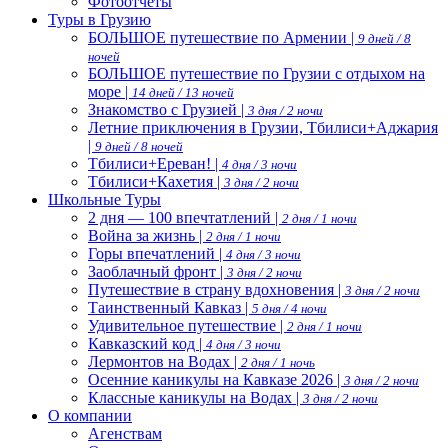
Фотоотчеты
Туры в Грузию
БОЛЬШОЕ путешествие по Армении |
9 дней / 8
ночей
БОЛЬШОЕ путешествие по Грузии с отдыхом на
море |
14 дней / 13 ночей
Знакомство с Грузией |
3 дня / 2 ночи
Летние приключения в Грузии, Тбилиси+Аджария
|
9 дней / 8 ночей
Тбилиси+Ереван! |
4 дня / 3 ночи
Тбилиси+Кахетия |
3 дня / 2 ночи
Школьные Туры
2 дня — 100 впечтатлений |
2 дня / 1 ночи
Война за жизнь |
2 дня / 1 ночи
Горы впечатлений |
4 дня / 3 ночи
Заоблачный фронт |
3 дня / 2 ночи
Путешествие в страну вдохновения |
3 дня / 2 ночи
Таинственный Кавказ |
5 дня / 4 ночи
Удивительное путешествие |
2 дня / 1 ночи
Кавказский код |
4 дня / 3 ночи
Лермонтов на Водах |
2 дня / 1 ночь
Осенние каникулы на Кавказе 2026 |
3 дня / 2 ночи
Классные каникулы на Водах |
3 дня / 2 ночи
О компании
Агенствам