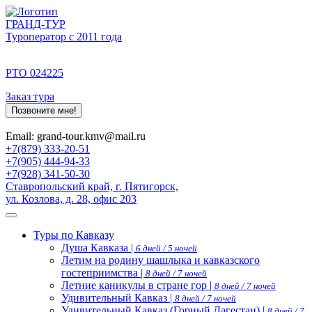
ГРАНД-ТУР
Туроператор с 2011 года
РТО 024225
Заказ тура
Позвоните мне!
Email: grand-tour.kmv@mail.ru
+7(879) 333-20-51
+7(905) 444-94-33
+7(928) 341-50-30
Ставропольский край, г. Пятигорск,
ул. Козлова, д. 28, офис 203
Туры по Кавказу
Душа Кавказа |
6 дней / 5 ночей
Летим на родину шашлыка и кавказского
гостеприимства |
8 дней / 7 ночей
Летние каникулы в стране гор |
8 дней / 7 ночей
Удивительный Кавказ |
8 дней / 7 ночей
Удивительный Кавказ (Горный Дагестан) |
8 дней / 7