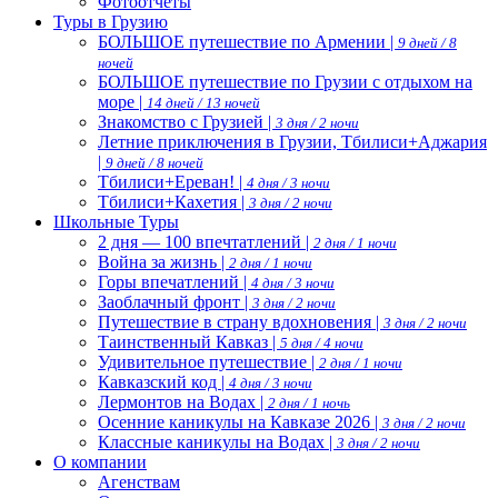
Фотоотчеты
Туры в Грузию
БОЛЬШОЕ путешествие по Армении |
9 дней / 8
ночей
БОЛЬШОЕ путешествие по Грузии с отдыхом на
море |
14 дней / 13 ночей
Знакомство с Грузией |
3 дня / 2 ночи
Летние приключения в Грузии, Тбилиси+Аджария
|
9 дней / 8 ночей
Тбилиси+Ереван! |
4 дня / 3 ночи
Тбилиси+Кахетия |
3 дня / 2 ночи
Школьные Туры
2 дня — 100 впечтатлений |
2 дня / 1 ночи
Война за жизнь |
2 дня / 1 ночи
Горы впечатлений |
4 дня / 3 ночи
Заоблачный фронт |
3 дня / 2 ночи
Путешествие в страну вдохновения |
3 дня / 2 ночи
Таинственный Кавказ |
5 дня / 4 ночи
Удивительное путешествие |
2 дня / 1 ночи
Кавказский код |
4 дня / 3 ночи
Лермонтов на Водах |
2 дня / 1 ночь
Осенние каникулы на Кавказе 2026 |
3 дня / 2 ночи
Классные каникулы на Водах |
3 дня / 2 ночи
О компании
Агенствам