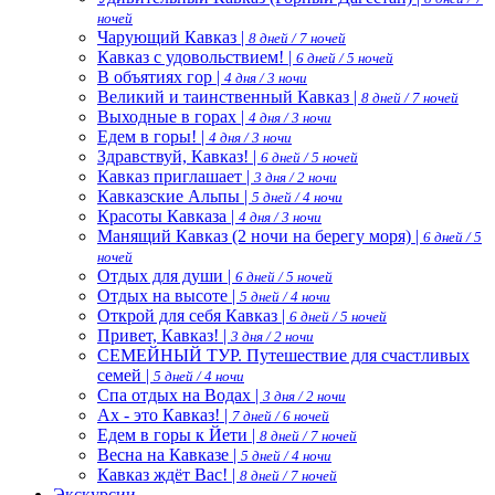
ночей
Чарующий Кавказ |
8 дней / 7 ночей
Кавказ с удовольствием! |
6 дней / 5 ночей
В объятиях гор |
4 дня / 3 ночи
Великий и таинственный Кавказ |
8 дней / 7 ночей
Выходные в горах |
4 дня / 3 ночи
Едем в горы! |
4 дня / 3 ночи
Здравствуй, Кавказ! |
6 дней / 5 ночей
Кавказ приглашает |
3 дня / 2 ночи
Кавказские Альпы |
5 дней / 4 ночи
Красоты Кавказа |
4 дня / 3 ночи
Манящий Кавказ (2 ночи на берегу моря) |
6 дней / 5
ночей
Отдых для души |
6 дней / 5 ночей
Отдых на высоте |
5 дней / 4 ночи
Открой для себя Кавказ |
6 дней / 5 ночей
Привет, Кавказ! |
3 дня / 2 ночи
СЕМЕЙНЫЙ ТУР. Путешествие для счастливых
семей |
5 дней / 4 ночи
Спа отдых на Водах |
3 дня / 2 ночи
Ах - это Кавказ! |
7 дней / 6 ночей
Едем в горы к Йети |
8 дней / 7 ночей
Весна на Кавказе |
5 дней / 4 ночи
Кавказ ждёт Вас! |
8 дней / 7 ночей
Экскурсии