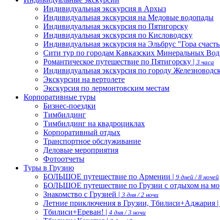
Индивидуальная экскурсия в Архыз
Индивидуальная экскурсия на Медовые водопады
Индивидуальная экскурсия по Пятигорску
Индивидуальная экскурсия по Кисловодску
Индивидуальная экскурсия на Эльбрус "Гора счасть
Сити тур по городам Кавказских Минеральных Вод
Романтическое путешествие по Пятигорску |
3 часа
Индивидуальная экскурсия по городу Железноводс
Экскурсии на вертолете
Экскурсия по лермонтовским местам
Корпоративные туры
Бизнес-поездки
Тимбилдинг
Тимбилдинг на квадроциклах
Корпоративный отдых
Транспортное обслуживание
Деловые мероприятия
Фотоотчеты
Туры в Грузию
БОЛЬШОЕ путешествие по Армении |
9 дней / 8 ночей
БОЛЬШОЕ путешествие по Грузии с отдыхом на мо
Знакомство с Грузией |
3 дня / 2 ночи
Летние приключения в Грузии, Тбилиси+Аджария 
Тбилиси+Ереван! |
4 дня / 3 ночи