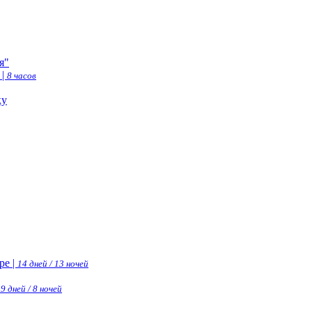
я"
 |
8 часов
ку
ре |
14 дней / 13 ночей
|
9 дней / 8 ночей