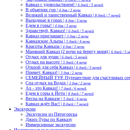
Кавказ с удовольствием! |
6 дней / 5 ночей
В объятиях гор |
4 дня / 3 ночи
Великий и таинственный Кавказ |
8 дней / 7 ночей
Выходные в горах |
4 дня / 3 ночи
Едем в горы! |
4 дня / 3 ночи
Здравствуй, Кавказ! |
6 дней / 5 ночей
Кавказ приглашает |
3 дня / 2 ночи
Кавказские Альпы |
5 дней / 4 ночи
Красоты Кавказа |
4 дня / 3 ночи
Манящий Кавказ (2 ночи на берегу моря) |
6 дней / 5 
Отдых для души |
6 дней / 5 ночей
Отдых на высоте |
5 дней / 4 ночи
Открой для себя Кавказ |
6 дней / 5 ночей
Привет, Кавказ! |
3 дня / 2 ночи
СЕМЕЙНЫЙ ТУР. Путешествие для счастливых сем
Спа отдых на Водах |
3 дня / 2 ночи
Ах - это Кавказ! |
7 дней / 6 ночей
Едем в горы к Йети |
8 дней / 7 ночей
Весна на Кавказе |
5 дней / 4 ночи
Кавказ ждёт Вас! |
8 дней / 7 ночей
Экскурсии
Экскурсии из Пятигорска
Джип-Туры по Кавказу
Иммерсивные экскурсии
Индивидуальные экскурсии