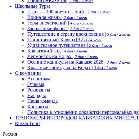
Тбилиси+Кахетия |
3 дня / 2 ночи
Школьные Туры
2 дня — 100 впечтатлений |
2 дня / 1 ночи
Война за жизнь |
2 дня / 1 ночи
Горы впечатлений |
4 дня / 3 ночи
Заоблачный фронт |
3 дня / 2 ночи
Путешествие в страну вдохновения |
3 дня / 2 ночи
Таинственный Кавказ |
5 дня / 4 ночи
Удивительное путешествие |
2 дня / 1 ночи
Кавказский код |
4 дня / 3 ночи
Лермонтов на Водах |
2 дня / 1 ночь
Осенние каникулы на Кавказе 2026 |
3 дня / 2 ночи
Классные каникулы на Водах |
3 дня / 2 ночи
О компании
Агенствам
Отзывы
Реквизиты
Награды
Наша команда
Контакты
Политика в отношении обработки персональных д
ТРАНСФЕРЫ ИЗ ГОРОДОВ КАВКАЗСКИХ МИНЕРАЛ
Russia Tours
Россия