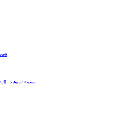
ночей
ей |
5 дней / 4 ночи