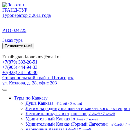
ГРАНД-ТУР
Туроператор с 2011 года
РТО 024225
Заказ тура
Позвоните мне!
Email: grand-tour.kmv@mail.ru
+7(879) 333-20-51
+7(905) 444-94-33
+7(928) 341-50-30
Ставропольский край, г. Пятигорск,
ул. Козлова, д. 28, офис 203
Туры по Кавказу
Душа Кавказа |
6 дней / 5 ночей
Летим на родину шашлыка и кавказского гостеприи
Летние каникулы в стране гор |
8 дней / 7 ночей
Удивительный Кавказ |
8 дней / 7 ночей
Удивительный Кавказ (Горный Дагестан) |
8 дней / 7 
Чарующий Кавказ |
8 дней / 7 ночей