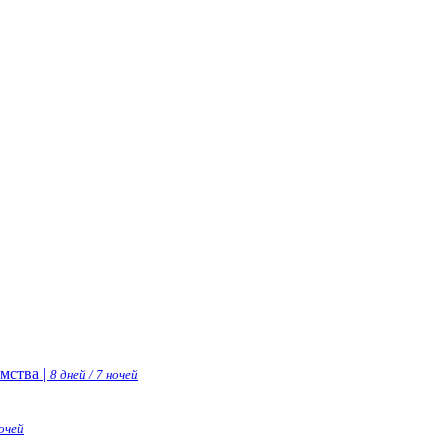
мства |
8 дней / 7 ночей
ночей