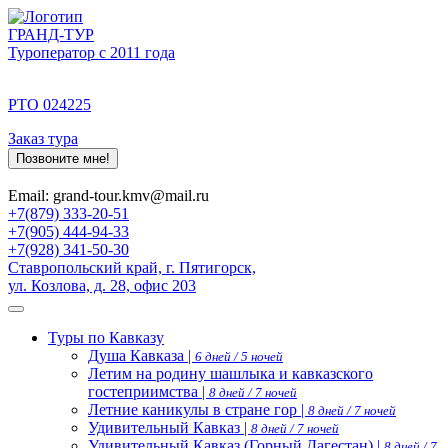
ГРАНД-ТУР
Туроператор с 2011 года
РТО 024225
Заказ тура
Позвоните мне!
Email: grand-tour.kmv@mail.ru
+7(879) 333-20-51
+7(905) 444-94-33
+7(928) 341-50-30
Ставропольский край, г. Пятигорск,
ул. Козлова, д. 28, офис 203
Туры по Кавказу
Душа Кавказа |
6 дней / 5 ночей
Летим на родину шашлыка и кавказского
гостеприимства |
8 дней / 7 ночей
Летние каникулы в стране гор |
8 дней / 7 ночей
Удивительный Кавказ |
8 дней / 7 ночей
Удивительный Кавказ (Горный Дагестан) |
8 дней / 7