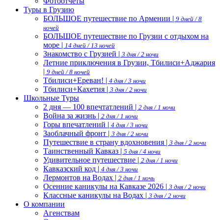
Фотоотчеты
Туры в Грузию
БОЛЬШОЕ путешествие по Армении |
9 дней / 8
ночей
БОЛЬШОЕ путешествие по Грузии с отдыхом на
море |
14 дней / 13 ночей
Знакомство с Грузией |
3 дня / 2 ночи
Летние приключения в Грузии, Тбилиси+Аджария
|
9 дней / 8 ночей
Тбилиси+Ереван! |
4 дня / 3 ночи
Тбилиси+Кахетия |
3 дня / 2 ночи
Школьные Туры
2 дня — 100 впечтатлений |
2 дня / 1 ночи
Война за жизнь |
2 дня / 1 ночи
Горы впечатлений |
4 дня / 3 ночи
Заоблачный фронт |
3 дня / 2 ночи
Путешествие в страну вдохновения |
3 дня / 2 ночи
Таинственный Кавказ |
5 дня / 4 ночи
Удивительное путешествие |
2 дня / 1 ночи
Кавказский код |
4 дня / 3 ночи
Лермонтов на Водах |
2 дня / 1 ночь
Осенние каникулы на Кавказе 2026 |
3 дня / 2 ночи
Классные каникулы на Водах |
3 дня / 2 ночи
О компании
Агенствам