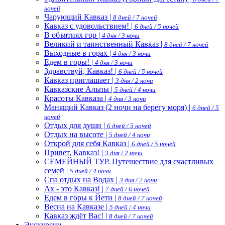
ночей
Чарующий Кавказ |
8 дней / 7 ночей
Кавказ с удовольствием! |
6 дней / 5 ночей
В объятиях гор |
4 дня / 3 ночи
Великий и таинственный Кавказ |
8 дней / 7 ночей
Выходные в горах |
4 дня / 3 ночи
Едем в горы! |
4 дня / 3 ночи
Здравствуй, Кавказ! |
6 дней / 5 ночей
Кавказ приглашает |
3 дня / 2 ночи
Кавказские Альпы |
5 дней / 4 ночи
Красоты Кавказа |
4 дня / 3 ночи
Манящий Кавказ (2 ночи на берегу моря) |
6 дней / 5
ночей
Отдых для души |
6 дней / 5 ночей
Отдых на высоте |
5 дней / 4 ночи
Открой для себя Кавказ |
6 дней / 5 ночей
Привет, Кавказ! |
3 дня / 2 ночи
СЕМЕЙНЫЙ ТУР. Путешествие для счастливых
семей |
5 дней / 4 ночи
Спа отдых на Водах |
3 дня / 2 ночи
Ах - это Кавказ! |
7 дней / 6 ночей
Едем в горы к Йети |
8 дней / 7 ночей
Весна на Кавказе |
5 дней / 4 ночи
Кавказ ждёт Вас! |
8 дней / 7 ночей
Экскурсии