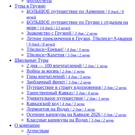
Фотоотчеты
Туры в Грузию
БОЛЬШОЕ путешествие по Армении |
9 дней / 8
ночей
БОЛЬШОЕ путешествие по Грузии с отдыхом на
море |
14 дней / 13 ночей
Знакомство с Грузией |
3 дня / 2 ночи
Летние приключения в Грузии, Тбилиси+Аджария
|
9 дней / 8 ночей
Тбилиси+Ереван! |
4 дня / 3 ночи
Тбилиси+Кахетия |
3 дня / 2 ночи
Школьные Туры
2 дня — 100 впечтатлений |
2 дня / 1 ночи
Война за жизнь |
2 дня / 1 ночи
Горы впечатлений |
4 дня / 3 ночи
Заоблачный фронт |
3 дня / 2 ночи
Путешествие в страну вдохновения |
3 дня / 2 ночи
Таинственный Кавказ |
5 дня / 4 ночи
Удивительное путешествие |
2 дня / 1 ночи
Кавказский код |
4 дня / 3 ночи
Лермонтов на Водах |
2 дня / 1 ночь
Осенние каникулы на Кавказе 2026 |
3 дня / 2 ночи
Классные каникулы на Водах |
3 дня / 2 ночи
О компании
Агенствам