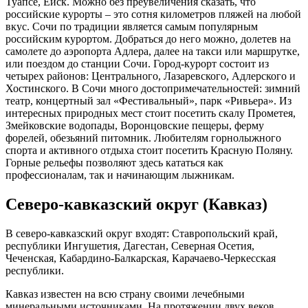
Туапсе, Ейск. Можно без преувеличения сказать, что
российские курорты – это сотня километров пляжей на любой
вкус. Сочи по традиции является самым популярным
российским курортом. Добраться до него можно, долетев на
самолете до аэропорта Адлера, далее на такси или маршрутке,
или поездом до станции Сочи. Город-курорт состоит из
четырех районов: Центрального, Лазаревского, Адлерского и
Хостинского. В Сочи много достопримечательностей: зимний
театр, концертный зал «Фестивальный», парк «Ривьера». Из
интересных природных мест стоит посетить скалу Прометея,
Змейковские водопады, Воронцовские пещеры, ферму
форелей, обезьяний питомник. Любителям горнолыжного
спорта и активного отдыха стоит посетить Красную Поляну.
Горные рельефы позволяют здесь кататься как
профессионалам, так и начинающим лыжникам.
Северо-кавказский округ (Кавказ)
В северо-кавказский округ входят: Ставропольский край,
республики Ингушетия, Дагестан, Северная Осетия,
Чеченская, Кабардино-Балкарская, Карачаево-Черкесская
республики.
Кавказ известен на всю страну своими лечебными
минеральными источниками. На протяжении двух веков