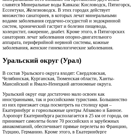
славятся Минеральные воды Кавказа: Кисловодск, Пятигорск,
Ессентуки, Железноводск. В этих городах действует
множество санаториев, в которых лечат минеральными
водами заболевания сердечно-сосудистой и эндокринной
систем, хронический гастрит и болезни пищевода,
холецистит, ожирение, диабет. Кроме этого, в Пятигорских
санаториях лечат заболевания опорно-двигательного
аппарата, периферийной нервной системы, кожные
заболевания, женские гинекологические заболевания.
Уральский округ (Урал)
В состав Уральского округа входят: Свердловская,
Челябинская, Курганская, Тюменская области, Ханты-
Мансийский и Ямало-Ненецкий автономные округа.
Уральский округ еще достаточно мало освоен как
иностранными, так и российскими туристами. Большинство
из них приезжает сюда посмотреть на столицу края –
Екатеринбург и горнолыжные центры Абзаково и Банное.
Аэропорт Екатеринбурга располагается в 25 км от города, он
принимает самолеты более 70 российских и зарубежных
авиакомпаний, обеспечивает прямые перелеты во Францию,
Турцию, Германию. Кроме этого, в Екатеринбурге