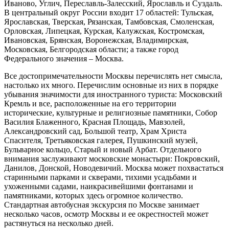
Иваново, Углич, Переславль-Залесский, Ярославль и Суздаль.
В центральный округ России входит 17 областей: Тульская,
Ярославская, Тверская, Рязанская, Тамбовская, Смоленская,
Орловская, Липецкая, Курская, Калужская, Костромская,
Ивановская, Брянская, Воронежская, Владимирская,
Московская, Белгородская области; а также город
Федерального значения – Москва.
Все достопримечательности Москвы перечислять нет смысла,
настолько их много. Перечислим основные из них в порядке
убывания значимости для иностранного туриста: Московский
Кремль и все, расположенные на его территории
исторические, культурные и религиозные памятники, Собор
Василия Блаженного, Красная Площадь, Мавзолей,
Александровский сад, Большой театр, Храм Христа
Спасителя, Третьяковская галерея, Пушкинский музей,
Бульварное кольцо, Старый и новый Арбат. Отдельного
внимания заслуживают московские монастыри: Покровский,
Данилов, Донской, Новодевичий. Москва может похвастаться
старинными парками и скверами, тихими усадьбами и
ухоженными садами, наикрасивейшими фонтанами и
памятниками, которых здесь огромное количество.
Стандартная автобусная экскурсия по Москве занимает
несколько часов, осмотр Москвы и ее окрестностей может
растянуться на несколько дней.