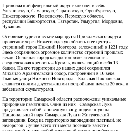
Приволжский федеральный округ включает в себя:
Ульяновскую, Самарскую, Саратовскую, Оренбургскую,
Нижегородскую, Пензенскую, Пермскую области,
республики Башкортостан, Татарстан, Удмуртия, Мордовия,
Чувашия.
Основные туристические маршруты Приволжского округа
пролегают через Нижегородскую область и ее центр -
старинный город Нижний Новгород, заложенный в 1221 году.
Здесь сохранилось огромное количество строений прошлых
веков. Основная городская достопримечательность -
средневековая крепость – Кремль, включающий в себя 13
башен. На его территории до наших дней сохранился
Михайло-Архангельский собор, построенный в 16 веке.
Главная улица Нижнего Новгорода – Большая Покровская
славится своими двухэтажными постройками начала 20 века и
забавными скульптурами.
На территории Самарской области расположены уникальные
природные памятники. Один из них - Самарская Лука
представляет собой заповедную зону, поделенную на
Национальный парк Самарская Лука и Жигулевский
заповедник. Вход на территорию заповедника платный, но
недорогой. Лучше всего эти места посещать вместе с
экскурсией, также любой желающий может приобрести в