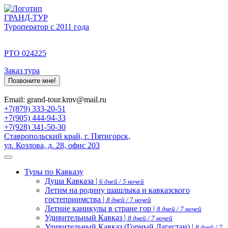
ГРАНД-ТУР
Туроператор с 2011 года
РТО 024225
Заказ тура
Позвоните мне!
Email: grand-tour.kmv@mail.ru
+7(879) 333-20-51
+7(905) 444-94-33
+7(928) 341-50-30
Ставропольский край, г. Пятигорск,
ул. Козлова, д. 28, офис 203
Туры по Кавказу
Душа Кавказа |
6 дней / 5 ночей
Летим на родину шашлыка и кавказского
гостеприимства |
8 дней / 7 ночей
Летние каникулы в стране гор |
8 дней / 7 ночей
Удивительный Кавказ |
8 дней / 7 ночей
Удивительный Кавказ (Горный Дагестан) |
8 дней / 7