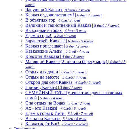
ночей
Чарующий Кавказ |
8 дней / 7 ночей
Кавказ с удовольствием! |
6 дней / 5 ночей
В объятиях гор |
4 дня / 3 ночи
Великий и таинственный Кавказ |
8 дней / 7 ночей
Выходные в горах |
4 дня / 3 ночи
Едем в горы! |
4 дня / 3 ночи
Здравствуй, Кавказ! |
6 дней / 5 ночей
Кавказ приглашает |
3 дня / 2 ночи
Кавказские Альпы |
5 дней / 4 ночи
Красоты Кавказа |
4 дня / 3 ночи
Манящий Кавказ (2 ночи на берегу моря) |
6 дней / 5
ночей
Отдых для души |
6 дней / 5 ночей
Отдых на высоте |
5 дней / 4 ночи
Открой для себя Кавказ |
6 дней / 5 ночей
Привет, Кавказ! |
3 дня / 2 ночи
СЕМЕЙНЫЙ ТУР. Путешествие для счастливых
семей |
5 дней / 4 ночи
Спа отдых на Водах |
3 дня / 2 ночи
Ах - это Кавказ! |
7 дней / 6 ночей
Едем в горы к Йети |
8 дней / 7 ночей
Весна на Кавказе |
5 дней / 4 ночи
Кавказ ждёт Вас! |
8 дней / 7 ночей
Экскурсии