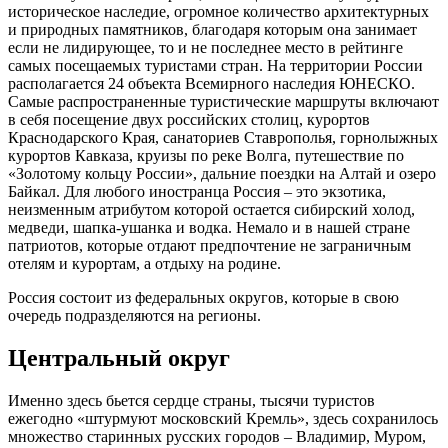
историческое наследие, огромное количество архитектурных
и природных памятников, благодаря которым она занимает
если не лидирующее, то и не последнее место в рейтинге
самых посещаемых туристами стран. На территории России
располагается 24 объекта Всемирного наследия ЮНЕСКО.
Самые распространенные туристические маршруты включают
в себя посещение двух российских столиц, курортов
Краснодарского Края, санаториев Ставрополья, горнолыжных
курортов Кавказа, круизы по реке Волга, путешествие по
«Золотому кольцу России», дальние поездки на Алтай и озеро
Байкал. Для любого иностранца Россия – это экзотика,
неизменным атрибутом которой остается сибирский холод,
медведи, шапка-ушанка и водка. Немало и в нашей стране
патриотов, которые отдают предпочтение не заграничным
отелям и курортам, а отдыху на родине.
Россия состоит из федеральных округов, которые в свою
очередь подразделяются на регионы.
Центральный округ
Именно здесь бьется сердце страны, тысячи туристов
ежегодно «штурмуют московский Кремль», здесь сохранилось
множество старинных русских городов – Владимир, Муром,