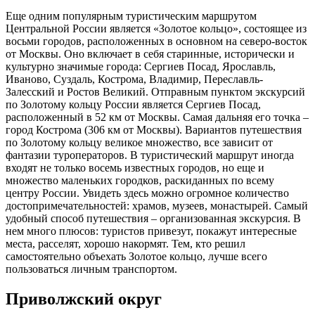
Еще одним популярным туристическим маршрутом
Центральной России является «Золотое кольцо», состоящее из
восьми городов, расположенных в основном на северо-восток
от Москвы. Оно включает в себя старинные, исторически и
культурно значимые города: Сергиев Посад, Ярославль,
Иваново, Суздаль, Кострома, Владимир, Переславль-
Залесский и Ростов Великий. Отправным пунктом экскурсий
по Золотому кольцу России является Сергиев Посад,
расположенный в 52 км от Москвы. Самая дальняя его точка –
город Кострома (306 км от Москвы). Вариантов путешествия
по Золотому кольцу великое множество, все зависит от
фантазии туроператоров. В туристический маршрут иногда
входят не только восемь известных городов, но еще и
множество маленьких городков, раскиданных по всему
центру России. Увидеть здесь можно огромное количество
достопримечательностей: храмов, музеев, монастырей. Самый
удобный способ путешествия – организованная экскурсия. В
нем много плюсов: туристов привезут, покажут интересные
места, расселят, хорошо накормят. Тем, кто решил
самостоятельно объехать Золотое кольцо, лучше всего
пользоваться личным транспортом.
Приволжский округ