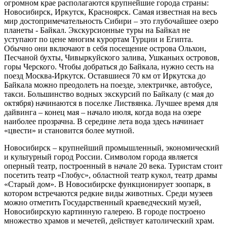
огромном крае располагаются крупнейшие города страны:
Новосибирск, Иркутск, Красноярск. Самая известная на весь
мир достопримечательность Сибири – это глубочайшее озеро
планеты - Байкал. Экскурсионные туры на Байкал не
уступают по цене многим курортам Турции и Египта.
Обычно они включают в себя посещение острова Ольхон,
Песчаной бухты, Чивыркуйского залива, Ушканьих островов,
горы Черского. Чтобы добраться до Байкала, нужно сесть на
поезд Москва-Иркутск. Оставшиеся 70 км от Иркутска до
Байкала можно преодолеть на поезде, электричке, автобусе,
такси. Большинство водных экскурсий по Байкалу (с мая до
октября) начинаются в поселке Листвянка. Лучшее время для
дайвинга – конец мая – начало июля, когда вода на озере
наиболее прозрачна. В середине лета вода здесь начинает
«цвести» и становится более мутной.
Новосибирск – крупнейший промышленный, экономический
и культурный город России. Символом города является
оперный театр, построенный в начале 20 века. Туристам стоит
посетить театр «Глобус», областной театр кукол, театр драмы
«Старый дом». В Новосибирске функционирует зоопарк, в
котором встречаются редкие виды животных. Среди музеев
можно отметить Государственный краеведческий музей,
Новосибирскую картинную галерею. В городе построено
множество храмов и мечетей, действует католический храм.