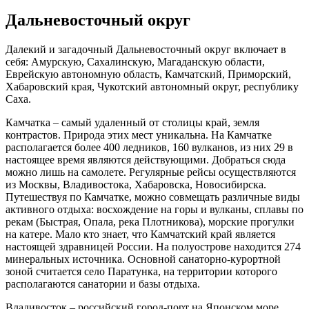
Дальневосточный округ
Далекий и загадочный Дальневосточный округ включает в
себя: Амурскую, Сахалинскую, Магаданскую области,
Еврейскую автономную область, Камчатский, Приморский,
Хабаровский края, Чукотский автономный округ, республику
Саха.
Камчатка – самый удаленный от столицы край, земля
контрастов. Природа этих мест уникальна. На Камчатке
располагается более 400 ледников, 160 вулканов, из них 29 в
настоящее время являются действующими. Добраться сюда
можно лишь на самолете. Регулярные рейсы осуществляются
из Москвы, Владивостока, Хабаровска, Новосибирска.
Путешествуя по Камчатке, можно совмещать различные виды
активного отдыха: восхождение на горы и вулканы, сплавы по
рекам (Быстрая, Опала, река Плотникова), морские прогулки
на катере. Мало кто знает, что Камчатский край является
настоящей здравницей России. На полуострове находится 274
минеральных источника. Основной санаторно-курортной
зоной считается село Паратунка, на территории которого
располагаются санатории и базы отдыха.
Владивосток – российский город-порт на Японском море.