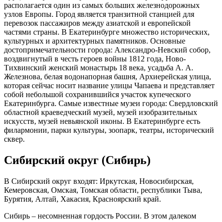
располагается один из самых больших железнодорожных
узлов Европы. Город является транзитной станцией для
перевозок пассажиров между азиатской и европейской
частями страны. В Екатеринбурге множество исторических,
культурных и архитектурных памятников. Основные
достопримечательности города: Александро-Невский собор,
воздвигнутый в честь героев войны 1812 года, Ново-
Тихвинский женский монастырь 18 века, усадьба А. А.
Железнова, белая водонапорная башня, Архиерейская улица,
которая сейчас носит название улицы Чапаева и представляет
собой небольшой сохранившийся участок купеческого
Екатеринбурга. Самые известные музеи города: Свердловский
областной краеведческий музей, музей изобразительных
искусств, музей невьянской иконы. В Екатеринбурге есть
филармонии, парки культуры, зоопарк, театры, исторический
сквер.
Сибирский округ (Сибирь)
В Сибирский округ входят: Иркутская, Новосибирская,
Кемеровская, Омская, Томская области, республики Тыва,
Бурятия, Алтай, Хакасия, Красноярский край.
Сибирь – несомненная гордость России. В этом далеком