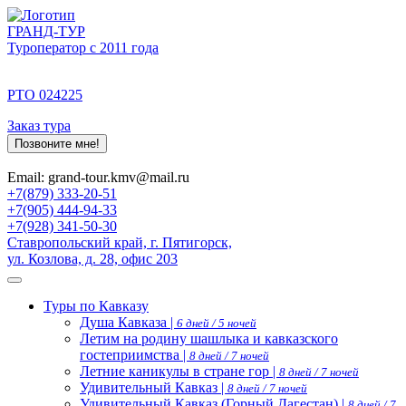
ГРАНД-ТУР
Туроператор с 2011 года
РТО 024225
Заказ тура
Позвоните мне!
Email: grand-tour.kmv@mail.ru
+7(879) 333-20-51
+7(905) 444-94-33
+7(928) 341-50-30
Ставропольский край, г. Пятигорск,
ул. Козлова, д. 28, офис 203
Туры по Кавказу
Душа Кавказа |
6 дней / 5 ночей
Летим на родину шашлыка и кавказского
гостеприимства |
8 дней / 7 ночей
Летние каникулы в стране гор |
8 дней / 7 ночей
Удивительный Кавказ |
8 дней / 7 ночей
Удивительный Кавказ (Горный Дагестан) |
8 дней / 7