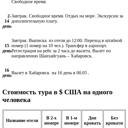
Свободное время.
2-
Завтрак. Свободное время. Отдых на море. Экскурсии за
1
4
дополнительную плату.
день
Завтрак. Выписка из отеля до 12:00. Переход в штабной
15
номер (1 номер на 10 чел.). Трансфер в аэропорт.
день
Регистрация на рейс за 2 часа до вылета. Вылет по
направлению Шанхайгуань – Хабаровск.
16
Вылет в Хабаровск на 16 день в 00.05 .
день
Стоимость тура в $ США на одного
человека
В 2-х
В 1-м
Доп
Без
Название отеля
номере
номере
кровать
кровати