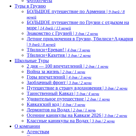
Фотоотчеты
Туры в Грузию
БОЛЬШОЕ путешествие по Армении |
9 дней / 8
ночей
БОЛЬШОЕ путешествие по Грузии с отдыхом на
море |
14 дней / 13 ночей
Знакомство с Грузией |
3 дня / 2 ночи
Летние приключения в Грузии, Тбилиси+Аджария
|
9 дней / 8 ночей
Тбилиси+Ереван! |
4 дня / 3 ночи
Тбилиси+Кахетия |
3 дня / 2 ночи
Школьные Туры
2 дня — 100 впечтатлений |
2 дня / 1 ночи
Война за жизнь |
2 дня / 1 ночи
Горы впечатлений |
4 дня / 3 ночи
Заоблачный фронт |
3 дня / 2 ночи
Путешествие в страну вдохновения |
3 дня / 2 ночи
Таинственный Кавказ |
5 дня / 4 ночи
Удивительное путешествие |
2 дня / 1 ночи
Кавказский код |
4 дня / 3 ночи
Лермонтов на Водах |
2 дня / 1 ночь
Осенние каникулы на Кавказе 2026 |
3 дня / 2 ночи
Классные каникулы на Водах |
3 дня / 2 ночи
О компании
Агенствам