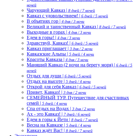
ночей
Чарующий Кавказ |
8 дней / 7 ночей
Кавказ с удовольствием! |
6 дней / 5 ночей
В объятиях гор |
4 дня / 3 ночи
Великий и таинственный Кавказ |
8 дней / 7 ночей
Выходные в горах |
4 дня / 3 ночи
Едем в горы! |
4 дня / 3 ночи
Здравствуй, Кавказ! |
6 дней / 5 ночей
Кавказ приглашает |
3 дня / 2 ночи
Кавказские Альпы |
5 дней / 4 ночи
Красоты Кавказа |
4 дня / 3 ночи
Манящий Кавказ (2 ночи на берегу моря) |
6 дней / 5
ночей
Отдых для души |
6 дней / 5 ночей
Отдых на высоте |
5 дней / 4 ночи
Открой для себя Кавказ |
6 дней / 5 ночей
Привет, Кавказ! |
3 дня / 2 ночи
СЕМЕЙНЫЙ ТУР. Путешествие для счастливых
семей |
5 дней / 4 ночи
Спа отдых на Водах |
3 дня / 2 ночи
Ах - это Кавказ! |
7 дней / 6 ночей
Едем в горы к Йети |
8 дней / 7 ночей
Весна на Кавказе |
5 дней / 4 ночи
Кавказ ждёт Вас! |
8 дней / 7 ночей
Экскурсии