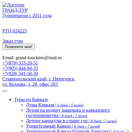
ГРАНД-ТУР
Туроператор с 2011 года
РТО 024225
Заказ тура
Позвоните мне!
Email: grand-tour.kmv@mail.ru
+7(879) 333-20-51
+7(905) 444-94-33
+7(928) 341-50-30
Ставропольский край, г. Пятигорск,
ул. Козлова, д. 28, офис 203
Туры по Кавказу
Душа Кавказа |
6 дней / 5 ночей
Летим на родину шашлыка и кавказского
гостеприимства |
8 дней / 7 ночей
Летние каникулы в стране гор |
8 дней / 7 ночей
Удивительный Кавказ |
8 дней / 7 ночей
Удивительный Кавказ (Горный Дагестан) |
8 дней / 7