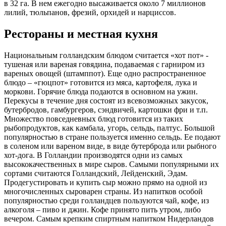
в 32 га. В нем ежегодно высаживается около 7 миллионов
лилий, тюльпанов, фрезий, орхидей и нарциссов.
Рестораны и местная кухня
Национальным голландским блюдом считается «хот пот» -
тушеная или вареная говядина, подаваемая с гарниром из
вареных овощей (штамппот). Еще одно распространенное
блюдо – «гюцпот» готовится из мяса, картофеля, лука и
моркови. Горячие блюда подаются в основном на ужин.
Перекусы в течение дня состоят из всевозможных закусок,
бутербродов, гамбургеров, сэндвичей, картошки фри и т.п.
Множество повседневных блюд готовится из таких
рыбопродуктов, как камбала, угорь, сельдь, палтус. Большой
популярностью в стране пользуется именно сельдь. Ее подают
в соленом или вареном виде, в виде бутерброда или рыбного
хот-дога. В Голландии производятся одни из самых
высококачественных в мире сыров. Самыми популярными их
сортами считаются Голландский, Лейденский, Эдам.
Продегустировать и купить сыр можно прямо на одной из
многочисленных сыроварен страны. Из напитков особой
популярностью среди голландцев пользуются чай, кофе, из
алкоголя – пиво и джин. Кофе принято пить утром, либо
вечером. Самым крепким спиртным напитком Нидерландов