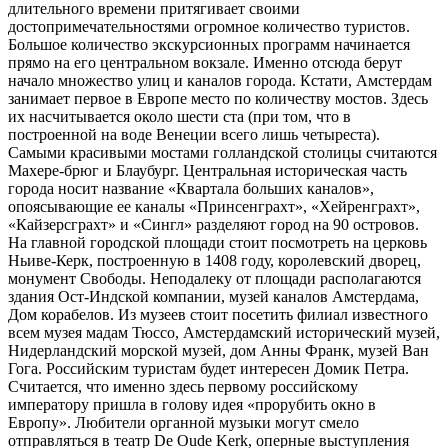
длительного времени притягивает своими
достопримечательностями огромное количество туристов.
Большое количество экскурсионных программ начинается
прямо на его центральном вокзале. Именно отсюда берут
начало множество улиц и каналов города. Кстати, Амстердам
занимает первое в Европе место по количеству мостов. Здесь
их насчитывается около шести ста (при том, что в
построенной на воде Венеции всего лишь четыреста).
Самыми красивыми мостами голландской столицы считаются
Махере-брюг и Блаубург. Центральная историческая часть
города носит название «Квартала больших каналов»,
опоясывающие ее каналы «Принсенграхт», «Хейренграхт»,
«Кайзерсграхт» и «Сингл» разделяют город на 90 островов.
На главной городской площади стоит посмотреть на церковь
Ньиве-Керк, построенную в 1408 году, королевский дворец,
монумент Свободы. Неподалеку от площади располагаются
здания Ост-Индской компании, музей каналов Амстердама,
Дом корабелов. Из музеев стоит посетить филиал известного
всем музея мадам Тюссо, Амстердамский исторический музей,
Нидерландский морской музей, дом Анны Франк, музей Ван
Гога. Российским туристам будет интересен Домик Петра.
Считается, что именно здесь первому российскому
императору пришла в голову идея «прорубить окно в
Европу». Любители органной музыки могут смело
отправляться в театр De Oude Kerk, оперные выступления