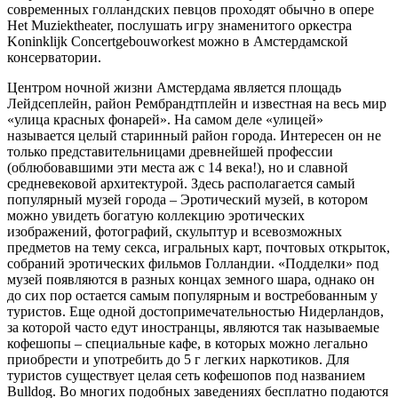
современных голландских певцов проходят обычно в опере
Het Muziektheater, послушать игру знаменитого оркестра
Koninklijk Concertgebouworkest можно в Амстердамской
консерватории.
Центром ночной жизни Амстердама является площадь
Лейдсеплейн, район Рембрандтплейн и известная на весь мир
«улица красных фонарей». На самом деле «улицей»
называется целый старинный район города. Интересен он не
только представительницами древнейшей профессии
(облюбовавшими эти места аж с 14 века!), но и славной
средневековой архитектурой. Здесь располагается самый
популярный музей города – Эротический музей, в котором
можно увидеть богатую коллекцию эротических
изображений, фотографий, скульптур и всевозможных
предметов на тему секса, игральных карт, почтовых открыток,
собраний эротических фильмов Голландии. «Подделки» под
музей появляются в разных концах земного шара, однако он
до сих пор остается самым популярным и востребованным у
туристов. Еще одной достопримечательностью Нидерландов,
за которой часто едут иностранцы, являются так называемые
кофешопы – специальные кафе, в которых можно легально
приобрести и употребить до 5 г легких наркотиков. Для
туристов существует целая сеть кофешопов под названием
Bulldog. Во многих подобных заведениях бесплатно подаются