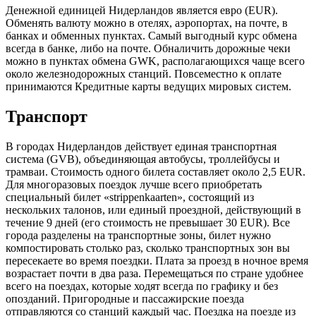
Денежной единицей Нидерландов является евро (EUR).
Обменять валюту можно в отелях, аэропортах, на почте, в
банках и обменных пунктах. Самый выгодный курс обмена
всегда в банке, либо на почте. Обналичить дорожные чеки
можно в пунктах обмена GWK, располагающихся чаще всего
около железнодорожных станций. Повсеместно к оплате
принимаются Кредитные карты ведущих мировых систем.
Транспорт
В городах Нидерландов действует единая транспортная
система (GVB), объединяющая автобусы, троллейбусы и
трамваи. Стоимость одного билета составляет около 2,5 EUR.
Для многоразовых поездок лучше всего приобретать
специальный билет «strippenkaarten», состоящий из
нескольких талонов, или единый проездной, действующий в
течение 9 дней (его стоимость не превышает 30 EUR). Все
города разделены на транспортные зоны, билет нужно
компостировать столько раз, сколько транспортных зон вы
пересекаете во время поездки. Плата за проезд в ночное время
возрастает почти в два раза. Перемещаться по стране удобнее
всего на поездах, которые ходят всегда по графику и без
опозданий. Пригородные и пассажирские поезда
отправляются со станций каждый час. Поездка на поезде из