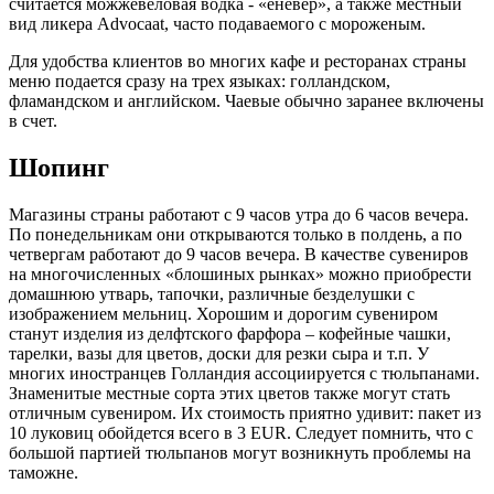
считается можжевеловая водка - «еневер», а также местный
вид ликера Advocaat, часто подаваемого с мороженым.
Для удобства клиентов во многих кафе и ресторанах страны
меню подается сразу на трех языках: голландском,
фламандском и английском. Чаевые обычно заранее включены
в счет.
Шопинг
Магазины страны работают с 9 часов утра до 6 часов вечера.
По понедельникам они открываются только в полдень, а по
четвергам работают до 9 часов вечера. В качестве сувениров
на многочисленных «блошиных рынках» можно приобрести
домашнюю утварь, тапочки, различные безделушки с
изображением мельниц. Хорошим и дорогим сувениром
станут изделия из делфтского фарфора – кофейные чашки,
тарелки, вазы для цветов, доски для резки сыра и т.п. У
многих иностранцев Голландия ассоциируется с тюльпанами.
Знаменитые местные сорта этих цветов также могут стать
отличным сувениром. Их стоимость приятно удивит: пакет из
10 луковиц обойдется всего в 3 EUR. Следует помнить, что с
большой партией тюльпанов могут возникнуть проблемы на
таможне.