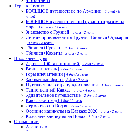
Фотоотчеты
Туры в Грузию
БОЛЬШОЕ путешествие по Армении |
9 дней / 8
ночей
БОЛЬШОЕ путешествие по Грузии с отдыхом на
море |
14 дней / 13 ночей
Знакомство с Грузией |
3 дня / 2 ночи
Летние приключения в Грузии, Тбилиси+Аджария
|
9 дней / 8 ночей
Тбилиси+Ереван! |
4 дня / 3 ночи
Тбилиси+Кахетия |
3 дня / 2 ночи
Школьные Туры
2 дня — 100 впечтатлений |
2 дня / 1 ночи
Война за жизнь |
2 дня / 1 ночи
Горы впечатлений |
4 дня / 3 ночи
Заоблачный фронт |
3 дня / 2 ночи
Путешествие в страну вдохновения |
3 дня / 2 ночи
Таинственный Кавказ |
5 дня / 4 ночи
Удивительное путешествие |
2 дня / 1 ночи
Кавказский код |
4 дня / 3 ночи
Лермонтов на Водах |
2 дня / 1 ночь
Осенние каникулы на Кавказе 2026 |
3 дня / 2 ночи
Классные каникулы на Водах |
3 дня / 2 ночи
О компании
Агенствам