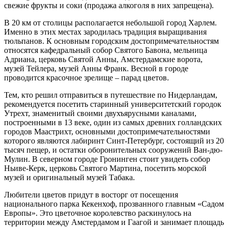
свежие фрукты и соки (продажа алкоголя в них запрещена).
В 20 км от столицы располагается небольшой город Харлем.
Именно в этих местах зародилась традиция выращивания
тюльпанов. К основным городским достопримечательностям
относятся кафедральный собор Святого Бавона, мельница
Адриана, церковь Святой Анны, Амстердамские ворота,
музей Тейлера, музей Анны Франк. Весной в городе
проводится красочное зрелище – парад цветов.
Тем, кто решил отправиться в путешествие по Нидерландам,
рекомендуется посетить старинный университетский городок
Утрехт, знаменитый своими двухъярусными каналами,
построенными в 13 веке, один из самых древних голландских
городов Маастрихт, основными достопримечательностями
которого являются лабиринт Синт-Петербург, состоящий из 20
тысяч пещер, и остатки оборонительных сооружений Ван-дю-
Мулин. В северном городе Гронинген стоит увидеть собор
Ньиве-Керк, церковь Святого Мартина, посетить морской
музей и оригинальный музей Табака.
Любители цветов придут в восторг от посещения
национального парка Кекенхоф, прозванного главным «Садом
Европы». Это цветочное королевство раскинулось на
территории между Амстердамом и Гаагой и занимает площадь