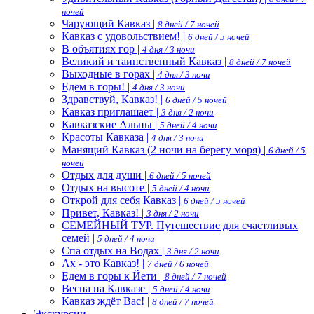
ночей
Чарующий Кавказ |
8 дней / 7 ночей
Кавказ с удовольствием! |
6 дней / 5 ночей
В объятиях гор |
4 дня / 3 ночи
Великий и таинственный Кавказ |
8 дней / 7 ночей
Выходные в горах |
4 дня / 3 ночи
Едем в горы! |
4 дня / 3 ночи
Здравствуй, Кавказ! |
6 дней / 5 ночей
Кавказ приглашает |
3 дня / 2 ночи
Кавказские Альпы |
5 дней / 4 ночи
Красоты Кавказа |
4 дня / 3 ночи
Манящий Кавказ (2 ночи на берегу моря) |
6 дней / 5
ночей
Отдых для души |
6 дней / 5 ночей
Отдых на высоте |
5 дней / 4 ночи
Открой для себя Кавказ |
6 дней / 5 ночей
Привет, Кавказ! |
3 дня / 2 ночи
СЕМЕЙНЫЙ ТУР. Путешествие для счастливых
семей |
5 дней / 4 ночи
Спа отдых на Водах |
3 дня / 2 ночи
Ах - это Кавказ! |
7 дней / 6 ночей
Едем в горы к Йети |
8 дней / 7 ночей
Весна на Кавказе |
5 дней / 4 ночи
Кавказ ждёт Вас! |
8 дней / 7 ночей
Экскурсии