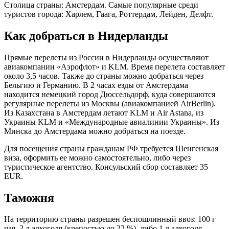
Столица страны: Амстердам. Самые популярные среди
туристов города: Харлем, Гаага, Роттердам, Лейден, Делфт.
Как добраться в Нидерланды
Прямые перелеты из России в Нидерланды осуществляют
авиакомпании «Аэрофлот» и KLM. Время перелета составляет
около 3,5 часов. Также до страны можно добраться через
Бельгию и Германию. В 2 часах езды от Амстердама
находится немецкий город Дюссельдорф, куда совершаются
регулярные перелеты из Москвы (авиакомпанией AirBerlin).
Из Казахстана в Амстердам летают KLM и Air Astana, из
Украины KLM и «Международные авиалинии Украины». Из
Минска до Амстердама можно добраться на поезде.
Для посещения страны гражданам РФ требуется Шенгенская
виза, оформить ее можно самостоятельно, либо через
туристическое агентство. Консульский сбор составляет 35
EUR.
Таможня
На территорию страны разрешен беспошлинный ввоз: 100 г
чая, 2 л алкоголя (крепостью до 22 %), либо 1 л алкоголя