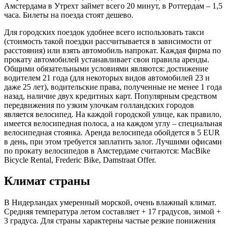
Амстердама в Утрехт займет всего 20 минут, в Роттердам – 1,5
часа. Билеты на поезда стоят дешево.
Для городских поездок удобнее всего использовать такси
(стоимость такой поездки рассчитывается в зависимости от
расстояния) или взять автомобиль напрокат. Каждая фирма по
прокату автомобилей устанавливает свои правила аренды.
Общими обязательными условиями являются: достижение
водителем 21 года (для некоторых видов автомобилей 23 и
даже 25 лет), водительские права, полученные не менее 1 года
назад, наличие двух кредитных карт. Популярным средством
передвижения по узким улочкам голландских городов
является велосипед. На каждой городской улице, как правило,
имеется велосипедная полоса, а на каждом углу – специальная
велосипедная стоянка. Аренда велосипеда обойдется в 5 EUR
в день, при этом требуется заплатить залог. Лучшими офисами
по прокату велосипедов в Амстердаме считаются: MacBike
Bicycle Rental, Frederic Bike, Damstraat Offer.
Климат страны
В Нидерландах умеренный морской, очень влажный климат.
Средняя температура летом составляет + 17 градусов, зимой +
3 градуса. Для страны характерны частые резкие понижения