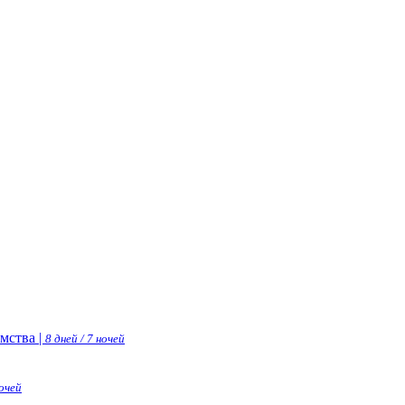
мства |
8 дней / 7 ночей
ночей