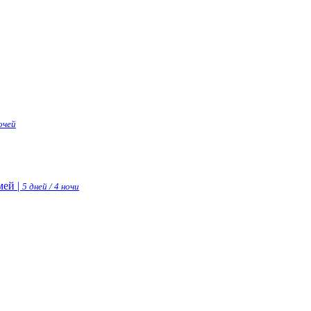
ночей
ей |
5 дней / 4 ночи