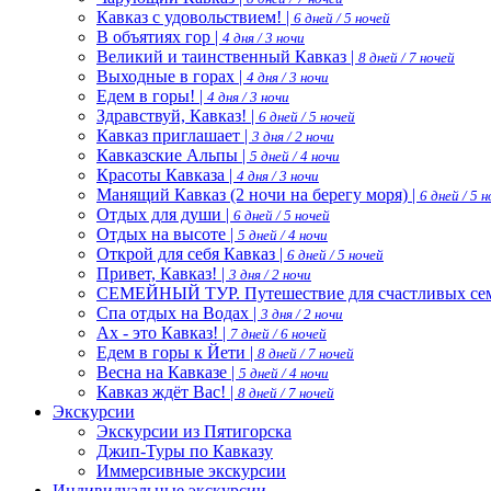
Кавказ с удовольствием! |
6 дней / 5 ночей
В объятиях гор |
4 дня / 3 ночи
Великий и таинственный Кавказ |
8 дней / 7 ночей
Выходные в горах |
4 дня / 3 ночи
Едем в горы! |
4 дня / 3 ночи
Здравствуй, Кавказ! |
6 дней / 5 ночей
Кавказ приглашает |
3 дня / 2 ночи
Кавказские Альпы |
5 дней / 4 ночи
Красоты Кавказа |
4 дня / 3 ночи
Манящий Кавказ (2 ночи на берегу моря) |
6 дней / 5 
Отдых для души |
6 дней / 5 ночей
Отдых на высоте |
5 дней / 4 ночи
Открой для себя Кавказ |
6 дней / 5 ночей
Привет, Кавказ! |
3 дня / 2 ночи
СЕМЕЙНЫЙ ТУР. Путешествие для счастливых сем
Спа отдых на Водах |
3 дня / 2 ночи
Ах - это Кавказ! |
7 дней / 6 ночей
Едем в горы к Йети |
8 дней / 7 ночей
Весна на Кавказе |
5 дней / 4 ночи
Кавказ ждёт Вас! |
8 дней / 7 ночей
Экскурсии
Экскурсии из Пятигорска
Джип-Туры по Кавказу
Иммерсивные экскурсии
Индивидуальные экскурсии