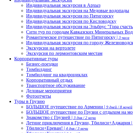
Индивидуальная экскурсия в Архыз
Индивидуальная экскурсия на Медовые водопады
Индивидуальная экскурсия по Пятигорску
Индивидуальная экскурсия по Кисловодску
Индивидуальная экскурсия на Эльбрус "Гора счасть
Сити тур по городам Кавказских Минеральных Вод
Романтическое путешествие по Пятигорску |
3 часа
Индивидуальная экскурсия по городу Железноводс
Экскурсии на вертолете
Экскурсия по лермонтовским местам
Корпоративные туры
Бизнес-поездки
Тимбилдинг
Тимбилдинг на квадроциклах
Корпоративный отдых
Транспортное обслуживание
Деловые мероприятия
Фотоотчеты
Туры в Грузию
БОЛЬШОЕ путешествие по Армении |
9 дней / 8 ночей
БОЛЬШОЕ путешествие по Грузии с отдыхом на мо
Знакомство с Грузией |
3 дня / 2 ночи
Летние приключения в Грузии, Тбилиси+Аджария 
Тбилиси+Ереван! |
4 дня / 3 ночи