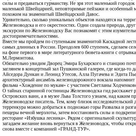
силы и предаваться гурманству. Не зря этот маленький городок
маленькой Швейцарией, неповторимые пейзажи и особенный м
похожим на знаменитый Швейцарский Давос.
Удивительно, сколько уникальных объектов находятся на терр
Железноводска и его окрестностях. Одни создала природа, друг
экскурсии по Железноводску Вас познакомят с этим изумитель
достопримечательностями.
Вместе мы пройдем по ступенькам знаменитой Каскадной лест
самых длинных в России. Преодолев 600 ступенек, сделаем се
на фоне первого в мире литературного бювета-книги с отрывк
М.Лермонтова.
Обязательно увидим Дворец Эмира Бухарского и станцию поч
заглянем в концертный зал Пушкинской галереи, где когда-то д
Айседора Дункан и Леонид Утесов, Алла Пугачева и Эдита Пь
архитектурный ансамбль железнодорожного вокзала напомнит 
фильма «Хождение по мукам» с участием Светланы Ходченков
О тайнах старинной гостиницы Железноводска гид расскажет р
Островских ванн, а в музее Льва Толстого узнаем, над каким п
Железноводске писатель. Тем, кому близок исследовательский 
терренкура можно добраться к подножью горы Развалка и разга
пещеры вечной мерзлоты, затем восстановить силы и подкрепи
ресторане «Избушка лесника». Рядом с оригинальной скульпту
загадаем желание вновь вернуться в Железноводск, чтобы откры
снова вместе с компанией «ГРАНД-ТУР».