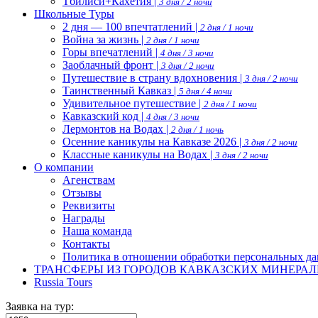
Тбилиси+Кахетия |
3 дня / 2 ночи
Школьные Туры
2 дня — 100 впечтатлений |
2 дня / 1 ночи
Война за жизнь |
2 дня / 1 ночи
Горы впечатлений |
4 дня / 3 ночи
Заоблачный фронт |
3 дня / 2 ночи
Путешествие в страну вдохновения |
3 дня / 2 ночи
Таинственный Кавказ |
5 дня / 4 ночи
Удивительное путешествие |
2 дня / 1 ночи
Кавказский код |
4 дня / 3 ночи
Лермонтов на Водах |
2 дня / 1 ночь
Осенние каникулы на Кавказе 2026 |
3 дня / 2 ночи
Классные каникулы на Водах |
3 дня / 2 ночи
О компании
Агенствам
Отзывы
Реквизиты
Награды
Наша команда
Контакты
Политика в отношении обработки персональных д
ТРАНСФЕРЫ ИЗ ГОРОДОВ КАВКАЗСКИХ МИНЕРАЛ
Russia Tours
Заявка на тур: