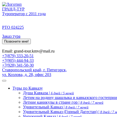
ГРАНД-ТУР
Туроператор с 2011 года
РТО 024225
Заказ тура
Позвоните мне!
Email: grand-tour.kmv@mail.ru
+7(879) 333-20-51
+7(905) 444-94-33
+7(928) 341-50-30
Ставропольский край, г. Пятигорск,
ул. Козлова, д. 28, офис 203
Туры по Кавказу
Душа Кавказа |
6 дней / 5 ночей
Летим на родину шашлыка и кавказского гостеприи
Летние каникулы в стране гор |
8 дней / 7 ночей
Удивительный Кавказ |
8 дней / 7 ночей
Удивительный Кавказ (Горный Дагестан) |
8 дней / 7 
Чарующий Кавказ |
8 дней / 7 ночей