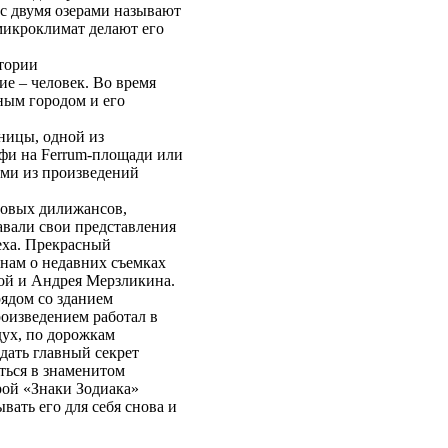
 с двумя озерами называют
икроклимат делают его
итории
ие – человек. Во время
ным городом и его
ницы, одной из
лфи на Ferrum-площади или
ами из произведений
товых дилижансов,
авали свои представления
еха. Прекрасный
нам о недавних съемках
ой и Андрея Мерзликина.
ядом со зданием
роизведением работал в
дух, по дорожкам
дать главный секрет
ться в знаменитом
рой «Знаки Зодиака»
вать его для себя снова и