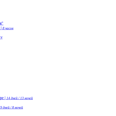
я"
 |
8 часов
ку
ре |
14 дней / 13 ночей
|
9 дней / 8 ночей