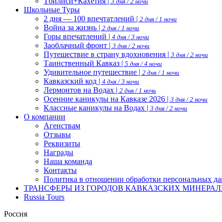
Тбилиси+Кахетия |
3 дня / 2 ночи
Школьные Туры
2 дня — 100 впечтатлений |
2 дня / 1 ночи
Война за жизнь |
2 дня / 1 ночи
Горы впечатлений |
4 дня / 3 ночи
Заоблачный фронт |
3 дня / 2 ночи
Путешествие в страну вдохновения |
3 дня / 2 ночи
Таинственный Кавказ |
5 дня / 4 ночи
Удивительное путешествие |
2 дня / 1 ночи
Кавказский код |
4 дня / 3 ночи
Лермонтов на Водах |
2 дня / 1 ночь
Осенние каникулы на Кавказе 2026 |
3 дня / 2 ночи
Классные каникулы на Водах |
3 дня / 2 ночи
О компании
Агенствам
Отзывы
Реквизиты
Награды
Наша команда
Контакты
Политика в отношении обработки персональных д
ТРАНСФЕРЫ ИЗ ГОРОДОВ КАВКАЗСКИХ МИНЕРАЛ
Russia Tours
Россия