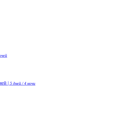
ночей
ей |
5 дней / 4 ночи