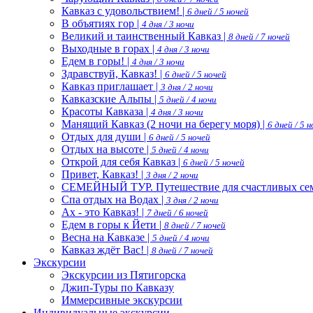
Кавказ с удовольствием! |
6 дней / 5 ночей
В объятиях гор |
4 дня / 3 ночи
Великий и таинственный Кавказ |
8 дней / 7 ночей
Выходные в горах |
4 дня / 3 ночи
Едем в горы! |
4 дня / 3 ночи
Здравствуй, Кавказ! |
6 дней / 5 ночей
Кавказ приглашает |
3 дня / 2 ночи
Кавказские Альпы |
5 дней / 4 ночи
Красоты Кавказа |
4 дня / 3 ночи
Манящий Кавказ (2 ночи на берегу моря) |
6 дней / 5 
Отдых для души |
6 дней / 5 ночей
Отдых на высоте |
5 дней / 4 ночи
Открой для себя Кавказ |
6 дней / 5 ночей
Привет, Кавказ! |
3 дня / 2 ночи
СЕМЕЙНЫЙ ТУР. Путешествие для счастливых сем
Спа отдых на Водах |
3 дня / 2 ночи
Ах - это Кавказ! |
7 дней / 6 ночей
Едем в горы к Йети |
8 дней / 7 ночей
Весна на Кавказе |
5 дней / 4 ночи
Кавказ ждёт Вас! |
8 дней / 7 ночей
Экскурсии
Экскурсии из Пятигорска
Джип-Туры по Кавказу
Иммерсивные экскурсии
Индивидуальные экскурсии