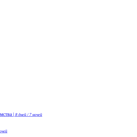
мства |
8 дней / 7 ночей
ночей