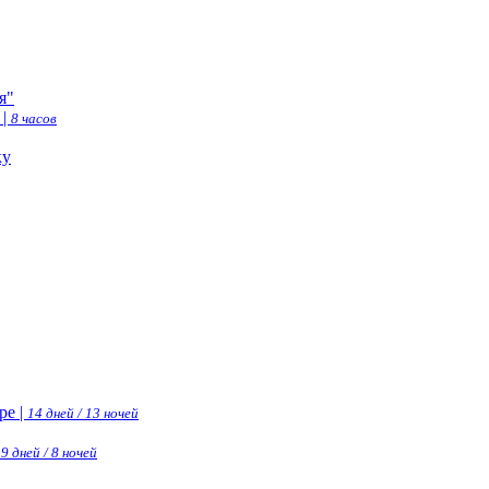
я"
 |
8 часов
ку
ре |
14 дней / 13 ночей
|
9 дней / 8 ночей