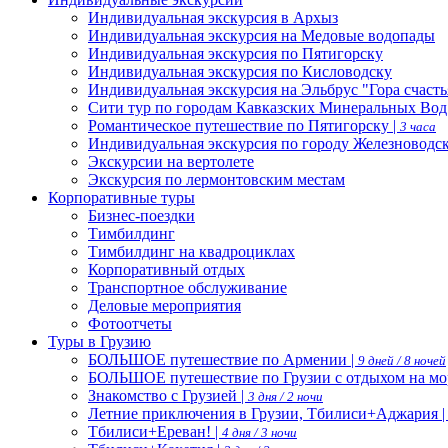
Индивидуальная экскурсия в Архыз
Индивидуальная экскурсия на Медовые водопады
Индивидуальная экскурсия по Пятигорску
Индивидуальная экскурсия по Кисловодску
Индивидуальная экскурсия на Эльбрус "Гора счасть
Сити тур по городам Кавказских Минеральных Вод
Романтическое путешествие по Пятигорску |
3 часа
Индивидуальная экскурсия по городу Железноводс
Экскурсии на вертолете
Экскурсия по лермонтовским местам
Корпоративные туры
Бизнес-поездки
Тимбилдинг
Тимбилдинг на квадроциклах
Корпоративный отдых
Транспортное обслуживание
Деловые мероприятия
Фотоотчеты
Туры в Грузию
БОЛЬШОЕ путешествие по Армении |
9 дней / 8 ночей
БОЛЬШОЕ путешествие по Грузии с отдыхом на мо
Знакомство с Грузией |
3 дня / 2 ночи
Летние приключения в Грузии, Тбилиси+Аджария 
Тбилиси+Ереван! |
4 дня / 3 ночи