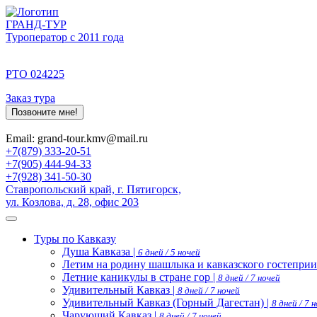
ГРАНД-ТУР
Туроператор с 2011 года
РТО 024225
Заказ тура
Позвоните мне!
Email: grand-tour.kmv@mail.ru
+7(879) 333-20-51
+7(905) 444-94-33
+7(928) 341-50-30
Ставропольский край, г. Пятигорск,
ул. Козлова, д. 28, офис 203
Туры по Кавказу
Душа Кавказа |
6 дней / 5 ночей
Летим на родину шашлыка и кавказского гостеприи
Летние каникулы в стране гор |
8 дней / 7 ночей
Удивительный Кавказ |
8 дней / 7 ночей
Удивительный Кавказ (Горный Дагестан) |
8 дней / 7 
Чарующий Кавказ |
8 дней / 7 ночей