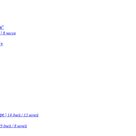
я"
 |
8 часов
ку
ре |
14 дней / 13 ночей
|
9 дней / 8 ночей