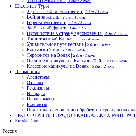
Тбилиси+Кахетия |
3 дня / 2 ночи
Школьные Туры
2 дня — 100 впечтатлений |
2 дня / 1 ночи
Война за жизнь |
2 дня / 1 ночи
Горы впечатлений |
4 дня / 3 ночи
Заоблачный фронт |
3 дня / 2 ночи
Путешествие в страну вдохновения |
3 дня / 2 ночи
Таинственный Кавказ |
5 дня / 4 ночи
Удивительное путешествие |
2 дня / 1 ночи
Кавказский код |
4 дня / 3 ночи
Лермонтов на Водах |
2 дня / 1 ночь
Осенние каникулы на Кавказе 2026 |
3 дня / 2 ночи
Классные каникулы на Водах |
3 дня / 2 ночи
О компании
Агенствам
Отзывы
Реквизиты
Награды
Наша команда
Контакты
Политика в отношении обработки персональных д
ТРАНСФЕРЫ ИЗ ГОРОДОВ КАВКАЗСКИХ МИНЕРАЛ
Russia Tours
Россия