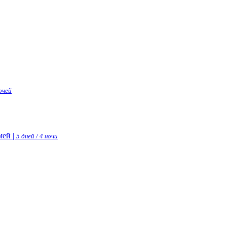
ночей
ей |
5 дней / 4 ночи