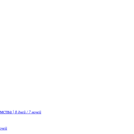
мства |
8 дней / 7 ночей
ночей