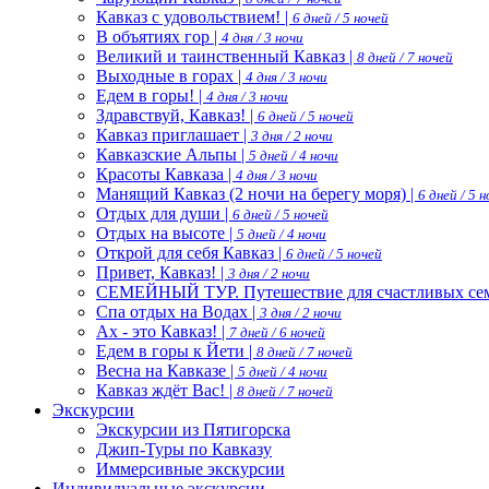
Кавказ с удовольствием! |
6 дней / 5 ночей
В объятиях гор |
4 дня / 3 ночи
Великий и таинственный Кавказ |
8 дней / 7 ночей
Выходные в горах |
4 дня / 3 ночи
Едем в горы! |
4 дня / 3 ночи
Здравствуй, Кавказ! |
6 дней / 5 ночей
Кавказ приглашает |
3 дня / 2 ночи
Кавказские Альпы |
5 дней / 4 ночи
Красоты Кавказа |
4 дня / 3 ночи
Манящий Кавказ (2 ночи на берегу моря) |
6 дней / 5 
Отдых для души |
6 дней / 5 ночей
Отдых на высоте |
5 дней / 4 ночи
Открой для себя Кавказ |
6 дней / 5 ночей
Привет, Кавказ! |
3 дня / 2 ночи
СЕМЕЙНЫЙ ТУР. Путешествие для счастливых сем
Спа отдых на Водах |
3 дня / 2 ночи
Ах - это Кавказ! |
7 дней / 6 ночей
Едем в горы к Йети |
8 дней / 7 ночей
Весна на Кавказе |
5 дней / 4 ночи
Кавказ ждёт Вас! |
8 дней / 7 ночей
Экскурсии
Экскурсии из Пятигорска
Джип-Туры по Кавказу
Иммерсивные экскурсии
Индивидуальные экскурсии