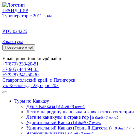
ГРАНД-ТУР
Туроператор с 2011 года
РТО 024225
Заказ тура
Позвоните мне!
Email: grand-tour.kmv@mail.ru
+7(879) 333-20-51
+7(905) 444-94-33
+7(928) 341-50-30
Ставропольский край, г. Пятигорск,
ул. Козлова, д. 28, офис 203
Туры по Кавказу
Душа Кавказа |
6 дней / 5 ночей
Летим на родину шашлыка и кавказского гостеприи
Летние каникулы в стране гор |
8 дней / 7 ночей
Удивительный Кавказ |
8 дней / 7 ночей
Удивительный Кавказ (Горный Дагестан) |
8 дней / 7 
Чарующий Кавказ |
8 дней / 7 ночей