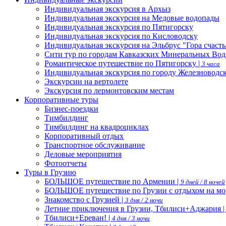
Индивидуальная экскурсия в Архыз
Индивидуальная экскурсия на Медовые водопады
Индивидуальная экскурсия по Пятигорску
Индивидуальная экскурсия по Кисловодску
Индивидуальная экскурсия на Эльбрус "Гора счасть
Сити тур по городам Кавказских Минеральных Вод
Романтическое путешествие по Пятигорску |
3 часа
Индивидуальная экскурсия по городу Железноводс
Экскурсии на вертолете
Экскурсия по лермонтовским местам
Корпоративные туры
Бизнес-поездки
Тимбилдинг
Тимбилдинг на квадроциклах
Корпоративный отдых
Транспортное обслуживание
Деловые мероприятия
Фотоотчеты
Туры в Грузию
БОЛЬШОЕ путешествие по Армении |
9 дней / 8 ночей
БОЛЬШОЕ путешествие по Грузии с отдыхом на мо
Знакомство с Грузией |
3 дня / 2 ночи
Летние приключения в Грузии, Тбилиси+Аджария 
Тбилиси+Ереван! |
4 дня / 3 ночи