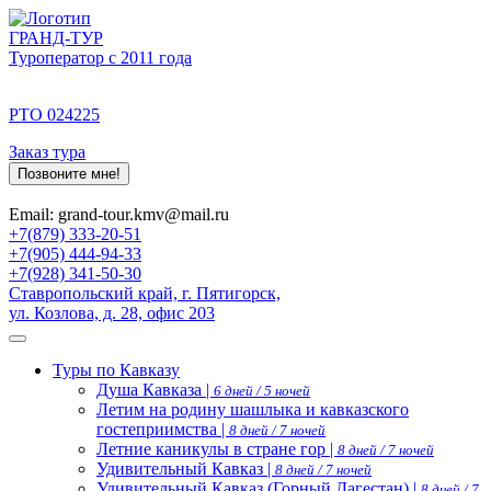
ГРАНД-ТУР
Туроператор с 2011 года
РТО 024225
Заказ тура
Позвоните мне!
Email: grand-tour.kmv@mail.ru
+7(879) 333-20-51
+7(905) 444-94-33
+7(928) 341-50-30
Ставропольский край, г. Пятигорск,
ул. Козлова, д. 28, офис 203
Туры по Кавказу
Душа Кавказа |
6 дней / 5 ночей
Летим на родину шашлыка и кавказского
гостеприимства |
8 дней / 7 ночей
Летние каникулы в стране гор |
8 дней / 7 ночей
Удивительный Кавказ |
8 дней / 7 ночей
Удивительный Кавказ (Горный Дагестан) |
8 дней / 7