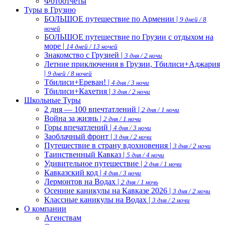
Фотоотчеты
Туры в Грузию
БОЛЬШОЕ путешествие по Армении |
9 дней / 8
ночей
БОЛЬШОЕ путешествие по Грузии с отдыхом на
море |
14 дней / 13 ночей
Знакомство с Грузией |
3 дня / 2 ночи
Летние приключения в Грузии, Тбилиси+Аджария
|
9 дней / 8 ночей
Тбилиси+Ереван! |
4 дня / 3 ночи
Тбилиси+Кахетия |
3 дня / 2 ночи
Школьные Туры
2 дня — 100 впечтатлений |
2 дня / 1 ночи
Война за жизнь |
2 дня / 1 ночи
Горы впечатлений |
4 дня / 3 ночи
Заоблачный фронт |
3 дня / 2 ночи
Путешествие в страну вдохновения |
3 дня / 2 ночи
Таинственный Кавказ |
5 дня / 4 ночи
Удивительное путешествие |
2 дня / 1 ночи
Кавказский код |
4 дня / 3 ночи
Лермонтов на Водах |
2 дня / 1 ночь
Осенние каникулы на Кавказе 2026 |
3 дня / 2 ночи
Классные каникулы на Водах |
3 дня / 2 ночи
О компании
Агенствам