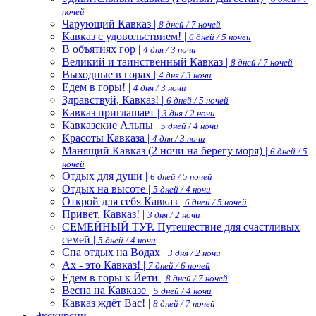
ночей
Чарующий Кавказ |
8 дней / 7 ночей
Кавказ с удовольствием! |
6 дней / 5 ночей
В объятиях гор |
4 дня / 3 ночи
Великий и таинственный Кавказ |
8 дней / 7 ночей
Выходные в горах |
4 дня / 3 ночи
Едем в горы! |
4 дня / 3 ночи
Здравствуй, Кавказ! |
6 дней / 5 ночей
Кавказ приглашает |
3 дня / 2 ночи
Кавказские Альпы |
5 дней / 4 ночи
Красоты Кавказа |
4 дня / 3 ночи
Манящий Кавказ (2 ночи на берегу моря) |
6 дней / 5
ночей
Отдых для души |
6 дней / 5 ночей
Отдых на высоте |
5 дней / 4 ночи
Открой для себя Кавказ |
6 дней / 5 ночей
Привет, Кавказ! |
3 дня / 2 ночи
СЕМЕЙНЫЙ ТУР. Путешествие для счастливых
семей |
5 дней / 4 ночи
Спа отдых на Водах |
3 дня / 2 ночи
Ах - это Кавказ! |
7 дней / 6 ночей
Едем в горы к Йети |
8 дней / 7 ночей
Весна на Кавказе |
5 дней / 4 ночи
Кавказ ждёт Вас! |
8 дней / 7 ночей
Экскурсии