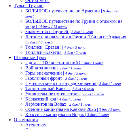
Фотоотчеты
Туры в Грузию
БОЛЬШОЕ путешествие по Армении |
9 дней / 8
ночей
БОЛЬШОЕ путешествие по Грузии с отдыхом на
море |
14 дней / 13 ночей
Знакомство с Грузией |
3 дня / 2 ночи
Летние приключения в Грузии, Тбилиси+Аджария
|
9 дней / 8 ночей
Тбилиси+Ереван! |
4 дня / 3 ночи
Тбилиси+Кахетия |
3 дня / 2 ночи
Школьные Туры
2 дня — 100 впечтатлений |
2 дня / 1 ночи
Война за жизнь |
2 дня / 1 ночи
Горы впечатлений |
4 дня / 3 ночи
Заоблачный фронт |
3 дня / 2 ночи
Путешествие в страну вдохновения |
3 дня / 2 ночи
Таинственный Кавказ |
5 дня / 4 ночи
Удивительное путешествие |
2 дня / 1 ночи
Кавказский код |
4 дня / 3 ночи
Лермонтов на Водах |
2 дня / 1 ночь
Осенние каникулы на Кавказе 2026 |
3 дня / 2 ночи
Классные каникулы на Водах |
3 дня / 2 ночи
О компании
Агенствам