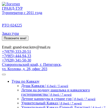
ГРАНД-ТУР
Туроператор с 2011 года
РТО 024225
Заказ тура
Позвоните мне!
Email: grand-tour.kmv@mail.ru
+7(879) 333-20-51
+7(905) 444-94-33
+7(928) 341-50-30
Ставропольский край, г. Пятигорск,
ул. Козлова, д. 28, офис 203
Туры по Кавказу
Душа Кавказа |
6 дней / 5 ночей
Летим на родину шашлыка и кавказского
гостеприимства |
8 дней / 7 ночей
Летние каникулы в стране гор |
8 дней / 7 ночей
Удивительный Кавказ |
8 дней / 7 ночей
Удивительный Кавказ (Горный Дагестан) |
8 дней / 7