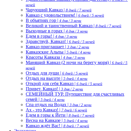
ночей
Чарующий Кавказ |
8 дней / 7 ночей
Кавказ с удовольствием! |
6 дней / 5 ночей
В объятиях гор |
4 дня / 3 ночи
Великий и таинственный Кавказ |
8 дней / 7 ночей
Выходные в горах |
4 дня / 3 ночи
Едем в горы! |
4 дня / 3 ночи
Здравствуй, Кавказ! |
6 дней / 5 ночей
Кавказ приглашает |
3 дня / 2 ночи
Кавказские Альпы |
5 дней / 4 ночи
Красоты Кавказа |
4 дня / 3 ночи
Манящий Кавказ (2 ночи на берегу моря) |
6 дней / 5
ночей
Отдых для души |
6 дней / 5 ночей
Отдых на высоте |
5 дней / 4 ночи
Открой для себя Кавказ |
6 дней / 5 ночей
Привет, Кавказ! |
3 дня / 2 ночи
СЕМЕЙНЫЙ ТУР. Путешествие для счастливых
семей |
5 дней / 4 ночи
Спа отдых на Водах |
3 дня / 2 ночи
Ах - это Кавказ! |
7 дней / 6 ночей
Едем в горы к Йети |
8 дней / 7 ночей
Весна на Кавказе |
5 дней / 4 ночи
Кавказ ждёт Вас! |
8 дней / 7 ночей
Экскурсии