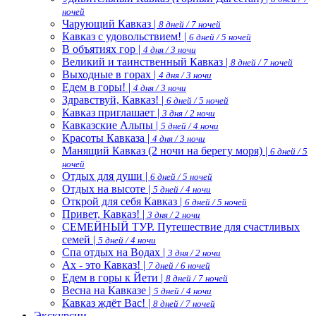
ночей
Чарующий Кавказ |
8 дней / 7 ночей
Кавказ с удовольствием! |
6 дней / 5 ночей
В объятиях гор |
4 дня / 3 ночи
Великий и таинственный Кавказ |
8 дней / 7 ночей
Выходные в горах |
4 дня / 3 ночи
Едем в горы! |
4 дня / 3 ночи
Здравствуй, Кавказ! |
6 дней / 5 ночей
Кавказ приглашает |
3 дня / 2 ночи
Кавказские Альпы |
5 дней / 4 ночи
Красоты Кавказа |
4 дня / 3 ночи
Манящий Кавказ (2 ночи на берегу моря) |
6 дней / 5
ночей
Отдых для души |
6 дней / 5 ночей
Отдых на высоте |
5 дней / 4 ночи
Открой для себя Кавказ |
6 дней / 5 ночей
Привет, Кавказ! |
3 дня / 2 ночи
СЕМЕЙНЫЙ ТУР. Путешествие для счастливых
семей |
5 дней / 4 ночи
Спа отдых на Водах |
3 дня / 2 ночи
Ах - это Кавказ! |
7 дней / 6 ночей
Едем в горы к Йети |
8 дней / 7 ночей
Весна на Кавказе |
5 дней / 4 ночи
Кавказ ждёт Вас! |
8 дней / 7 ночей
Экскурсии