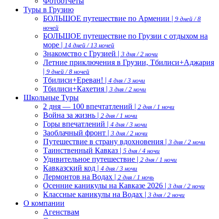
Фотоотчеты
Туры в Грузию
БОЛЬШОЕ путешествие по Армении |
9 дней / 8
ночей
БОЛЬШОЕ путешествие по Грузии с отдыхом на
море |
14 дней / 13 ночей
Знакомство с Грузией |
3 дня / 2 ночи
Летние приключения в Грузии, Тбилиси+Аджария
|
9 дней / 8 ночей
Тбилиси+Ереван! |
4 дня / 3 ночи
Тбилиси+Кахетия |
3 дня / 2 ночи
Школьные Туры
2 дня — 100 впечтатлений |
2 дня / 1 ночи
Война за жизнь |
2 дня / 1 ночи
Горы впечатлений |
4 дня / 3 ночи
Заоблачный фронт |
3 дня / 2 ночи
Путешествие в страну вдохновения |
3 дня / 2 ночи
Таинственный Кавказ |
5 дня / 4 ночи
Удивительное путешествие |
2 дня / 1 ночи
Кавказский код |
4 дня / 3 ночи
Лермонтов на Водах |
2 дня / 1 ночь
Осенние каникулы на Кавказе 2026 |
3 дня / 2 ночи
Классные каникулы на Водах |
3 дня / 2 ночи
О компании
Агенствам