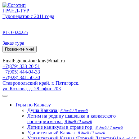
ГРАНД-ТУР
Туроператор с 2011 года
РТО 024225
Заказ тура
Позвоните мне!
Email: grand-tour.kmv@mail.ru
+7(879) 333-20-51
+7(905) 444-94-33
+7(928) 341-50-30
Ставропольский край, г. Пятигорск,
ул. Козлова, д. 28, офис 203
Туры по Кавказу
Душа Кавказа |
6 дней / 5 ночей
Летим на родину шашлыка и кавказского
гостеприимства |
8 дней / 7 ночей
Летние каникулы в стране гор |
8 дней / 7 ночей
Удивительный Кавказ |
8 дней / 7 ночей
Удивительный Кавказ (Горный Дагестан) |
8 дней / 7