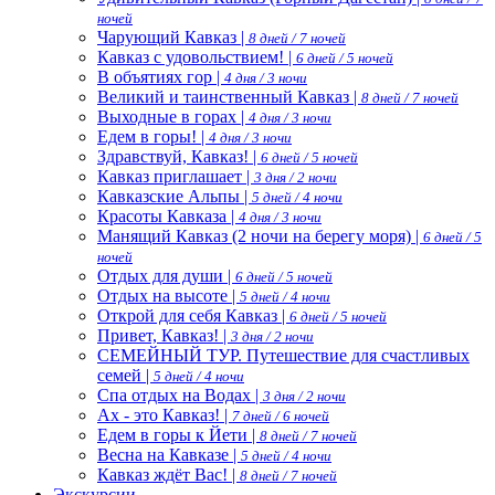
ночей
Чарующий Кавказ |
8 дней / 7 ночей
Кавказ с удовольствием! |
6 дней / 5 ночей
В объятиях гор |
4 дня / 3 ночи
Великий и таинственный Кавказ |
8 дней / 7 ночей
Выходные в горах |
4 дня / 3 ночи
Едем в горы! |
4 дня / 3 ночи
Здравствуй, Кавказ! |
6 дней / 5 ночей
Кавказ приглашает |
3 дня / 2 ночи
Кавказские Альпы |
5 дней / 4 ночи
Красоты Кавказа |
4 дня / 3 ночи
Манящий Кавказ (2 ночи на берегу моря) |
6 дней / 5
ночей
Отдых для души |
6 дней / 5 ночей
Отдых на высоте |
5 дней / 4 ночи
Открой для себя Кавказ |
6 дней / 5 ночей
Привет, Кавказ! |
3 дня / 2 ночи
СЕМЕЙНЫЙ ТУР. Путешествие для счастливых
семей |
5 дней / 4 ночи
Спа отдых на Водах |
3 дня / 2 ночи
Ах - это Кавказ! |
7 дней / 6 ночей
Едем в горы к Йети |
8 дней / 7 ночей
Весна на Кавказе |
5 дней / 4 ночи
Кавказ ждёт Вас! |
8 дней / 7 ночей
Экскурсии