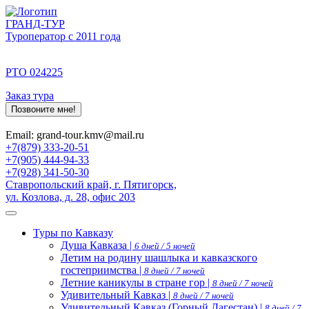
ГРАНД-ТУР
Туроператор с 2011 года
РТО 024225
Заказ тура
Позвоните мне!
Email: grand-tour.kmv@mail.ru
+7(879) 333-20-51
+7(905) 444-94-33
+7(928) 341-50-30
Ставропольский край, г. Пятигорск,
ул. Козлова, д. 28, офис 203
Туры по Кавказу
Душа Кавказа |
6 дней / 5 ночей
Летим на родину шашлыка и кавказского
гостеприимства |
8 дней / 7 ночей
Летние каникулы в стране гор |
8 дней / 7 ночей
Удивительный Кавказ |
8 дней / 7 ночей
Удивительный Кавказ (Горный Дагестан) |
8 дней / 7