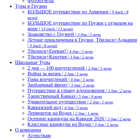
Фотоотчеты
Туры в Грузию
БОЛЬШОЕ путешествие по Армении |
9 дней / 8
ночей
БОЛЬШОЕ путешествие по Грузии с отдыхом на
море |
14 дней / 13 ночей
Знакомство с Грузией |
3 дня / 2 ночи
Летние приключения в Грузии, Тбилиси+Аджария
|
9 дней / 8 ночей
Тбилиси+Ереван! |
4 дня / 3 ночи
Тбилиси+Кахетия |
3 дня / 2 ночи
Школьные Туры
2 дня — 100 впечтатлений |
2 дня / 1 ночи
Война за жизнь |
2 дня / 1 ночи
Горы впечатлений |
4 дня / 3 ночи
Заоблачный фронт |
3 дня / 2 ночи
Путешествие в страну вдохновения |
3 дня / 2 ночи
Таинственный Кавказ |
5 дня / 4 ночи
Удивительное путешествие |
2 дня / 1 ночи
Кавказский код |
4 дня / 3 ночи
Лермонтов на Водах |
2 дня / 1 ночь
Осенние каникулы на Кавказе 2026 |
3 дня / 2 ночи
Классные каникулы на Водах |
3 дня / 2 ночи
О компании
Агенствам