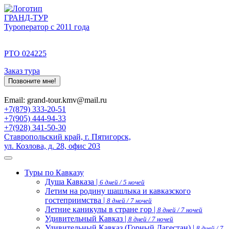
ГРАНД-ТУР
Туроператор с 2011 года
РТО 024225
Заказ тура
Позвоните мне!
Email: grand-tour.kmv@mail.ru
+7(879) 333-20-51
+7(905) 444-94-33
+7(928) 341-50-30
Ставропольский край, г. Пятигорск,
ул. Козлова, д. 28, офис 203
Туры по Кавказу
Душа Кавказа |
6 дней / 5 ночей
Летим на родину шашлыка и кавказского
гостеприимства |
8 дней / 7 ночей
Летние каникулы в стране гор |
8 дней / 7 ночей
Удивительный Кавказ |
8 дней / 7 ночей
Удивительный Кавказ (Горный Дагестан) |
8 дней / 7