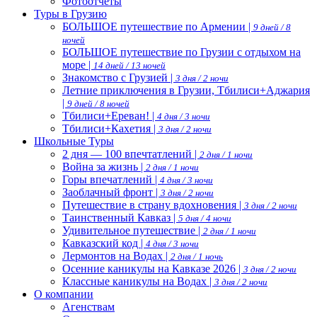
Фотоотчеты
Туры в Грузию
БОЛЬШОЕ путешествие по Армении |
9 дней / 8
ночей
БОЛЬШОЕ путешествие по Грузии с отдыхом на
море |
14 дней / 13 ночей
Знакомство с Грузией |
3 дня / 2 ночи
Летние приключения в Грузии, Тбилиси+Аджария
|
9 дней / 8 ночей
Тбилиси+Ереван! |
4 дня / 3 ночи
Тбилиси+Кахетия |
3 дня / 2 ночи
Школьные Туры
2 дня — 100 впечтатлений |
2 дня / 1 ночи
Война за жизнь |
2 дня / 1 ночи
Горы впечатлений |
4 дня / 3 ночи
Заоблачный фронт |
3 дня / 2 ночи
Путешествие в страну вдохновения |
3 дня / 2 ночи
Таинственный Кавказ |
5 дня / 4 ночи
Удивительное путешествие |
2 дня / 1 ночи
Кавказский код |
4 дня / 3 ночи
Лермонтов на Водах |
2 дня / 1 ночь
Осенние каникулы на Кавказе 2026 |
3 дня / 2 ночи
Классные каникулы на Водах |
3 дня / 2 ночи
О компании
Агенствам