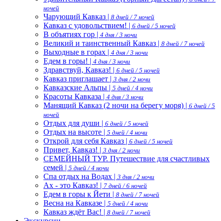
ночей
Чарующий Кавказ |
8 дней / 7 ночей
Кавказ с удовольствием! |
6 дней / 5 ночей
В объятиях гор |
4 дня / 3 ночи
Великий и таинственный Кавказ |
8 дней / 7 ночей
Выходные в горах |
4 дня / 3 ночи
Едем в горы! |
4 дня / 3 ночи
Здравствуй, Кавказ! |
6 дней / 5 ночей
Кавказ приглашает |
3 дня / 2 ночи
Кавказские Альпы |
5 дней / 4 ночи
Красоты Кавказа |
4 дня / 3 ночи
Манящий Кавказ (2 ночи на берегу моря) |
6 дней / 5
ночей
Отдых для души |
6 дней / 5 ночей
Отдых на высоте |
5 дней / 4 ночи
Открой для себя Кавказ |
6 дней / 5 ночей
Привет, Кавказ! |
3 дня / 2 ночи
СЕМЕЙНЫЙ ТУР. Путешествие для счастливых
семей |
5 дней / 4 ночи
Спа отдых на Водах |
3 дня / 2 ночи
Ах - это Кавказ! |
7 дней / 6 ночей
Едем в горы к Йети |
8 дней / 7 ночей
Весна на Кавказе |
5 дней / 4 ночи
Кавказ ждёт Вас! |
8 дней / 7 ночей
Экскурсии