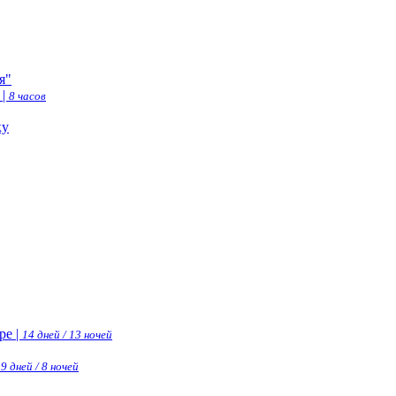
я"
 |
8 часов
ку
ре |
14 дней / 13 ночей
|
9 дней / 8 ночей