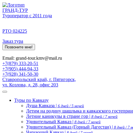
ГРАНД-ТУР
Туроператор с 2011 года
РТО 024225
Заказ тура
Позвоните мне!
Email: grand-tour.kmv@mail.ru
+7(879) 333-20-51
+7(905) 444-94-33
+7(928) 341-50-30
Ставропольский край, г. Пятигорск,
ул. Козлова, д. 28, офис 203
Туры по Кавказу
Душа Кавказа |
6 дней / 5 ночей
Летим на родину шашлыка и кавказского гостеприи
Летние каникулы в стране гор |
8 дней / 7 ночей
Удивительный Кавказ |
8 дней / 7 ночей
Удивительный Кавказ (Горный Дагестан) |
8 дней / 7 
Чарующий Кавказ |
8 дней / 7 ночей