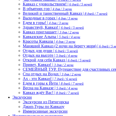
Кавказ с удовольствием! |
6 дней / 5 ночей
В объятиях гор |
4 дня / 3 ночи
Великий и таинственный Кавказ |
8 дней / 7 ночей
Выходные в горах |
4 дня / 3 ночи
Едем в горы! |
4 дня / 3 ночи
Здравствуй, Кавказ! |
6 дней / 5 ночей
Кавказ приглашает |
3 дня / 2 ночи
Кавказские Альпы |
5 дней / 4 ночи
Красоты Кавказа |
4 дня / 3 ночи
Манящий Кавказ (2 ночи на берегу моря) |
6 дней / 5 
Отдых для души |
6 дней / 5 ночей
Отдых на высоте |
5 дней / 4 ночи
Открой для себя Кавказ |
6 дней / 5 ночей
Привет, Кавказ! |
3 дня / 2 ночи
СЕМЕЙНЫЙ ТУР. Путешествие для счастливых сем
Спа отдых на Водах |
3 дня / 2 ночи
Ах - это Кавказ! |
7 дней / 6 ночей
Едем в горы к Йети |
8 дней / 7 ночей
Весна на Кавказе |
5 дней / 4 ночи
Кавказ ждёт Вас! |
8 дней / 7 ночей
Экскурсии
Экскурсии из Пятигорска
Джип-Туры по Кавказу
Иммерсивные экскурсии
Индивидуальные экскурсии