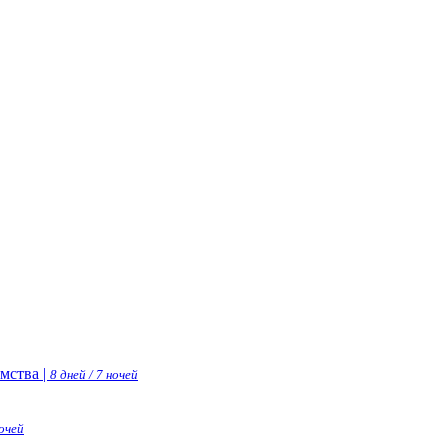
мства |
8 дней / 7 ночей
ночей