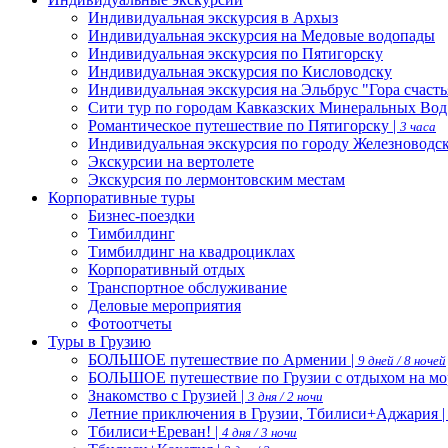
Индивидуальная экскурсия в Архыз
Индивидуальная экскурсия на Медовые водопады
Индивидуальная экскурсия по Пятигорску
Индивидуальная экскурсия по Кисловодску
Индивидуальная экскурсия на Эльбрус "Гора счасть
Сити тур по городам Кавказских Минеральных Вод
Романтическое путешествие по Пятигорску |
3 часа
Индивидуальная экскурсия по городу Железноводс
Экскурсии на вертолете
Экскурсия по лермонтовским местам
Корпоративные туры
Бизнес-поездки
Тимбилдинг
Тимбилдинг на квадроциклах
Корпоративный отдых
Транспортное обслуживание
Деловые мероприятия
Фотоотчеты
Туры в Грузию
БОЛЬШОЕ путешествие по Армении |
9 дней / 8 ночей
БОЛЬШОЕ путешествие по Грузии с отдыхом на мо
Знакомство с Грузией |
3 дня / 2 ночи
Летние приключения в Грузии, Тбилиси+Аджария 
Тбилиси+Ереван! |
4 дня / 3 ночи