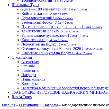
Тбилиси+Кахетия |
3 дня / 2 ночи
Школьные Туры
2 дня — 100 впечтатлений |
2 дня / 1 ночи
Война за жизнь |
2 дня / 1 ночи
Горы впечатлений |
4 дня / 3 ночи
Заоблачный фронт |
3 дня / 2 ночи
Путешествие в страну вдохновения |
3 дня / 2 ночи
Таинственный Кавказ |
5 дня / 4 ночи
Удивительное путешествие |
2 дня / 1 ночи
Кавказский код |
4 дня / 3 ночи
Лермонтов на Водах |
2 дня / 1 ночь
Осенние каникулы на Кавказе 2026 |
3 дня / 2 ночи
Классные каникулы на Водах |
3 дня / 2 ночи
О компании
Агенствам
Отзывы
Реквизиты
Награды
Наша команда
Контакты
Политика в отношении обработки персональных д
ТРАНСФЕРЫ ИЗ ГОРОДОВ КАВКАЗСКИХ МИНЕРАЛ
Russia Tours
Главная
»
О компании
»
Награды
»
Благодарственное письмо о