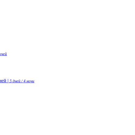
ночей
ей |
5 дней / 4 ночи