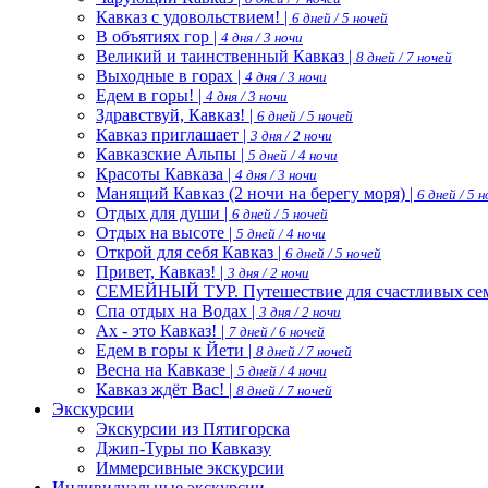
Кавказ с удовольствием! |
6 дней / 5 ночей
В объятиях гор |
4 дня / 3 ночи
Великий и таинственный Кавказ |
8 дней / 7 ночей
Выходные в горах |
4 дня / 3 ночи
Едем в горы! |
4 дня / 3 ночи
Здравствуй, Кавказ! |
6 дней / 5 ночей
Кавказ приглашает |
3 дня / 2 ночи
Кавказские Альпы |
5 дней / 4 ночи
Красоты Кавказа |
4 дня / 3 ночи
Манящий Кавказ (2 ночи на берегу моря) |
6 дней / 5 
Отдых для души |
6 дней / 5 ночей
Отдых на высоте |
5 дней / 4 ночи
Открой для себя Кавказ |
6 дней / 5 ночей
Привет, Кавказ! |
3 дня / 2 ночи
СЕМЕЙНЫЙ ТУР. Путешествие для счастливых сем
Спа отдых на Водах |
3 дня / 2 ночи
Ах - это Кавказ! |
7 дней / 6 ночей
Едем в горы к Йети |
8 дней / 7 ночей
Весна на Кавказе |
5 дней / 4 ночи
Кавказ ждёт Вас! |
8 дней / 7 ночей
Экскурсии
Экскурсии из Пятигорска
Джип-Туры по Кавказу
Иммерсивные экскурсии
Индивидуальные экскурсии