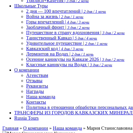
Тбилиси+Кахетия |
3 дня / 2 ночи
Школьные Туры
2 дня — 100 впечтатлений |
2 дня / 1 ночи
Война за жизнь |
2 дня / 1 ночи
Горы впечатлений |
4 дня / 3 ночи
Заоблачный фронт |
3 дня / 2 ночи
Путешествие в страну вдохновения |
3 дня / 2 ночи
Таинственный Кавказ |
5 дня / 4 ночи
Удивительное путешествие |
2 дня / 1 ночи
Кавказский код |
4 дня / 3 ночи
Лермонтов на Водах |
2 дня / 1 ночь
Осенние каникулы на Кавказе 2026 |
3 дня / 2 ночи
Классные каникулы на Водах |
3 дня / 2 ночи
О компании
Агенствам
Отзывы
Реквизиты
Награды
Наша команда
Контакты
Политика в отношении обработки персональных д
ТРАНСФЕРЫ ИЗ ГОРОДОВ КАВКАЗСКИХ МИНЕРАЛ
Russia Tours
Главная
»
О компании
»
Наша команда
»
Мария Станиславовна