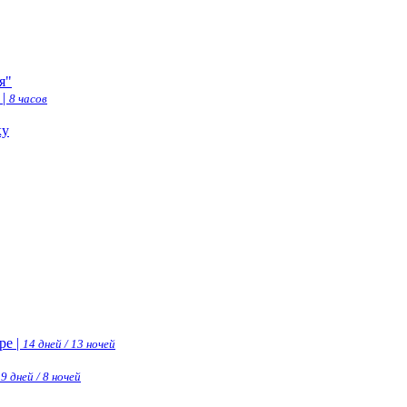
я"
 |
8 часов
ку
ре |
14 дней / 13 ночей
|
9 дней / 8 ночей