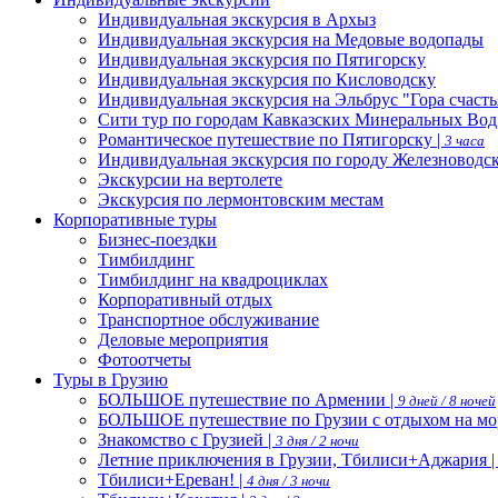
Индивидуальная экскурсия в Архыз
Индивидуальная экскурсия на Медовые водопады
Индивидуальная экскурсия по Пятигорску
Индивидуальная экскурсия по Кисловодску
Индивидуальная экскурсия на Эльбрус "Гора счасть
Сити тур по городам Кавказских Минеральных Вод
Романтическое путешествие по Пятигорску |
3 часа
Индивидуальная экскурсия по городу Железноводс
Экскурсии на вертолете
Экскурсия по лермонтовским местам
Корпоративные туры
Бизнес-поездки
Тимбилдинг
Тимбилдинг на квадроциклах
Корпоративный отдых
Транспортное обслуживание
Деловые мероприятия
Фотоотчеты
Туры в Грузию
БОЛЬШОЕ путешествие по Армении |
9 дней / 8 ночей
БОЛЬШОЕ путешествие по Грузии с отдыхом на мо
Знакомство с Грузией |
3 дня / 2 ночи
Летние приключения в Грузии, Тбилиси+Аджария 
Тбилиси+Ереван! |
4 дня / 3 ночи