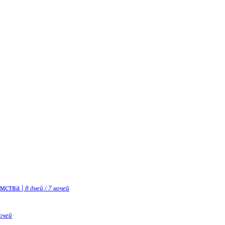
мства |
8 дней / 7 ночей
ночей