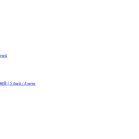
ночей
ей |
5 дней / 4 ночи