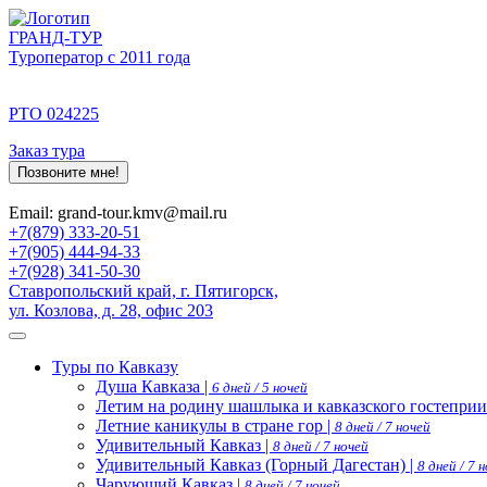
ГРАНД-ТУР
Туроператор с 2011 года
РТО 024225
Заказ тура
Позвоните мне!
Email: grand-tour.kmv@mail.ru
+7(879) 333-20-51
+7(905) 444-94-33
+7(928) 341-50-30
Ставропольский край, г. Пятигорск,
ул. Козлова, д. 28, офис 203
Туры по Кавказу
Душа Кавказа |
6 дней / 5 ночей
Летим на родину шашлыка и кавказского гостеприи
Летние каникулы в стране гор |
8 дней / 7 ночей
Удивительный Кавказ |
8 дней / 7 ночей
Удивительный Кавказ (Горный Дагестан) |
8 дней / 7 
Чарующий Кавказ |
8 дней / 7 ночей